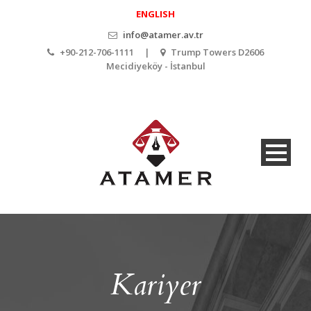
ENGLISH
info@atamer.av.tr
+90-212-706-1111 |
Trump Towers D2606
Mecidiyeköy - İstanbul
Kariyer