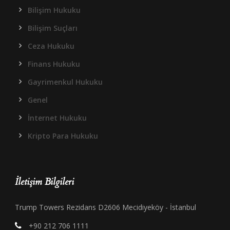
Bilişim Hukuku
Bilişim Suçları
Ceza Hukuku
Finans Hukuku
Gayrimenkul Hukuku
Genel
İnternet Hukuku
Kripto Para Hukuku
İletişim Bilgileri
Trump Towers Rezidans D2606 Mecidiyeköy - İstanbul
+90 212 706 1111