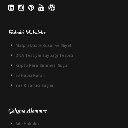
Hukuki Makaleler
Malpraktiste Kusur ve İlliyet
DNA Testiyle Soybağı Tespiti
Kripto Para Zimmeti Suçu
Ev Hapsi Kararı
Yüz Kızartıcı Suçlar
Çalışma Alanımız
Aile Hukuku