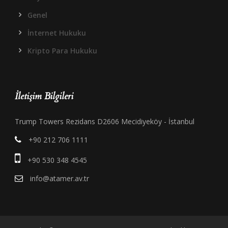
Genel
İnternet Hukuku
Kripto Para Hukuku
İletişim Bilgileri
Trump Towers Rezidans D2606 Mecidiyeköy - İstanbul
+90 212 706 1111
+90 530 348 4545
info@atamer.av.tr