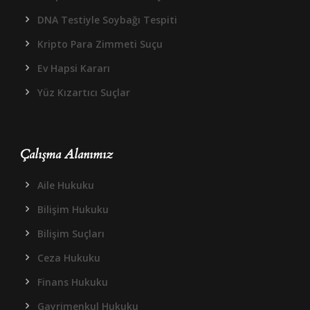
DNA Testiyle Soybağı Tespiti
Kripto Para Zimmeti Suçu
Ev Hapsi Kararı
Yüz Kızartıcı Suçlar
Çalışma Alanımız
Aile Hukuku
Bilişim Hukuku
Bilişim Suçları
Ceza Hukuku
Finans Hukuku
Gayrimenkul Hukuku