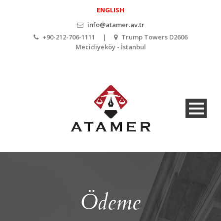
ENGLISH
info@atamer.av.tr
+90-212-706-1111 |
Trump Towers D2606
Mecidiyeköy - İstanbul
Ödeme