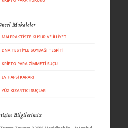
KRIPTO PARA HUKUKU
ncel Makaleler
MALPRAKTISTE KUSUR VE İLLIYET
DNA TESTIYLE SOYBAĞI TESPITI
KRIPTO PARA ZIMMETI SUÇU
EV HAPSI KARARI
YÜZ KIZARTICI SUÇLAR
etişim Bilgilerimiz
Trump Towers D2606 Mecidiyeköy – İstanbul