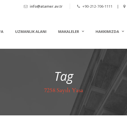
info@atamer.av.tr
+90-212-706-1111 |
FA
UZMANLIK ALANI
MAKALELER
HAKKIMIZDA
Tag
7258 Sayılı Yasa