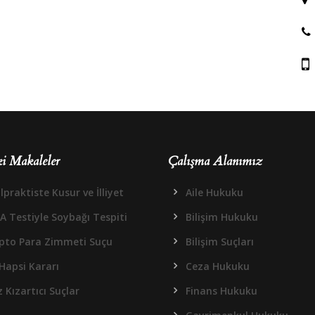
i Makaleler
Çalışma Alanımız
praktiste Kusur ve İlliyet
Aile Hukuku
A Testiyle Soybağı Tespiti
Bilişim Hukuku
ipto Para Zimmeti Suçu
Bilişim Suçları
Hapsi Kararı
Ceza Hukuku
 Kızartıcı Suçlar
Finans Hukuku