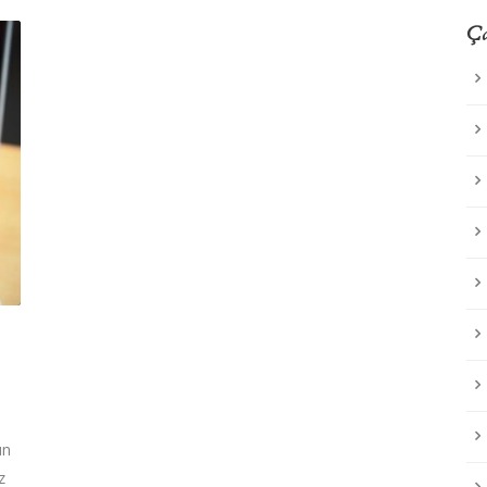
Ça
un
z