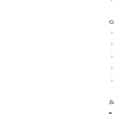
Gü
İl