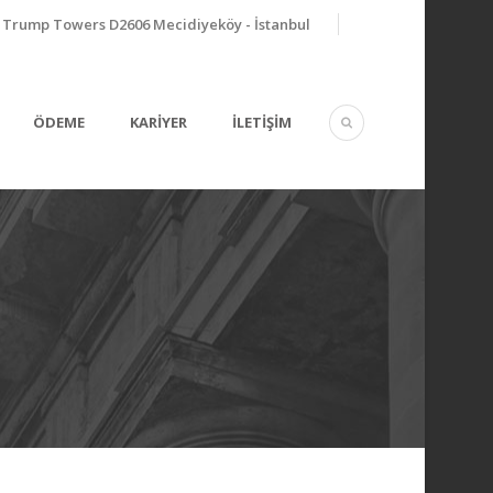
Trump Towers D2606 Mecidiyeköy - İstanbul
ÖDEME
KARİYER
İLETİŞİM