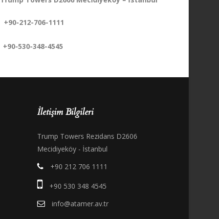
+90-212-706-1111
+90-530-348-4545
İletişim Bilgileri
Trump Towers Rezidans D2606
Mecidiyeköy - İstanbul
+90 212 706 1111
+90 530 348 4545
info@atamer.av.tr