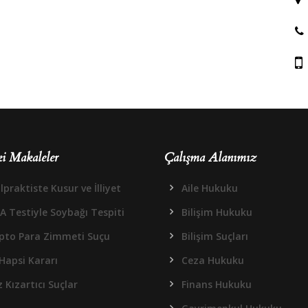
i Makaleler
Çalışma Alanımız
praktiste Kusur ve İlliyet
Aile Hukuku
A Testiyle Soybağı Tespiti
Bilişim Hukuku
ipto Para Zimmeti Suçu
Bilişim Suçları
Hapsi Kararı
Ceza Hukuku
 Kızartıcı Suçlar
Finans Hukuku