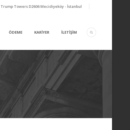
Trump Towers D2606 Mecidiyeköy - İstanbul
ÖDEME
KARİYER
İLETİŞİM