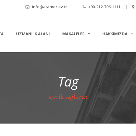
info@atamer.av.tr
+90-212-706-1111 |
FA
UZMANLIK ALANI
MAKALELER
HAKKIMIZDA
Tag
içerik sağlayıcı