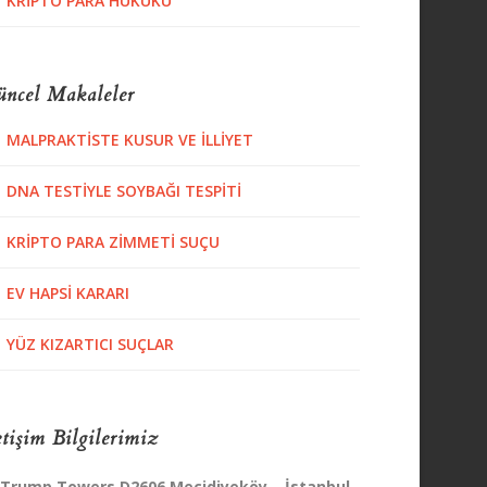
KRIPTO PARA HUKUKU
ncel Makaleler
MALPRAKTISTE KUSUR VE İLLIYET
DNA TESTIYLE SOYBAĞI TESPITI
KRIPTO PARA ZIMMETI SUÇU
EV HAPSI KARARI
YÜZ KIZARTICI SUÇLAR
etişim Bilgilerimiz
Trump Towers D2606 Mecidiyeköy – İstanbul