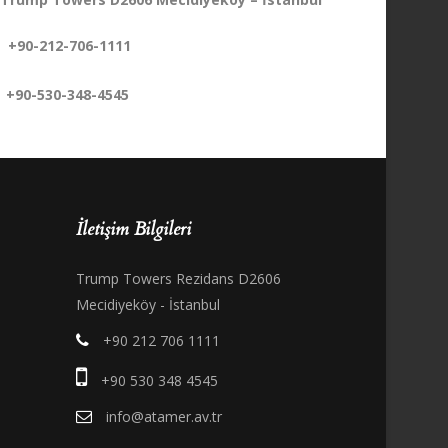
+90-212-706-1111
+90-530-348-4545
İletişim Bilgileri
Trump Towers Rezidans D2606
Mecidiyeköy - İstanbul
+90 212 706 1111
+90 530 348 4545
info@atamer.av.tr