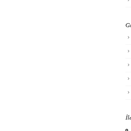
Gü
İl