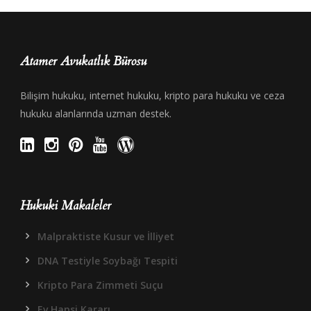
Atamer Avukatlık Bürosu
Bilişim hukuku, internet hukuku, kripto para hukuku ve ceza
hukuku alanlarında uzman destek.
Hukuki Makaleler
Malpraktiste Kusur ve İlliyet
DNA Testiyle Soybağı Tespiti
Kripto Para Zimmeti Suçu
Ev Hapsi Kararı