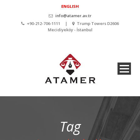
ENGLISH
info@atamer.av.tr
+90-212-706-1111 |
Trump Towers D2606
Mecidiyeköy - İstanbul
Tag