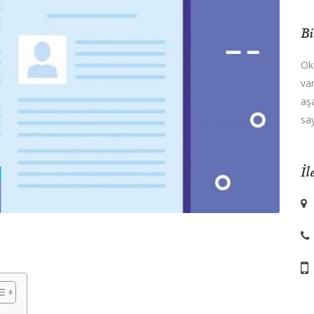
Bi
Ok
va
aş
say
İl