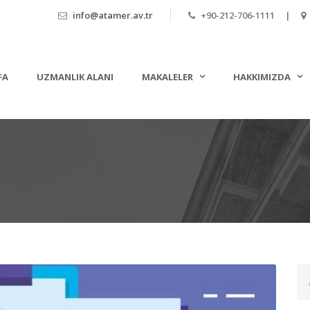
info@atamer.av.tr
+90-212-706-1111 |
FA
UZMANLIK ALANI
MAKALELER
HAKKIMIZDA