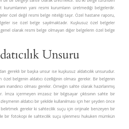
el bir bir belgeyi sahte olarak üretmektir. Bu iki belge türünden
t kurumlarının yani resmi kurumların üretmediği belgelerdir.
ler özel değil resmi belge niteliği taşır. Özel hastane raporu,
elgeler ise özel belge sayılmaktadır. Kuşkusuz özel belgeler
ikte genel olarak resmi belge olmayan diğer belgelerin özel belge
datıcılık Unsuru
n gerekli bir başka unsur ise kuşkusuz aldatıcılık unsurudur.
zel belgenin aldatıcı özelliğinin olması gerekir. Bir belgenin
ani inandırıcı olması gerekir. Örneğin sahte olarak hazırlanmış
. İmza içermeyen imzasız bir bilgisayar çıktısının sahte bir
eşmenin aldatıcı bir şekilde kullanılması için her şeyden önce
elirtmek gerekir ki sahtecilik suçu için orijinale benzeyen bir
lade bir fotokopi ile sahtecilik suçu işlenmesi hukuken mümkün