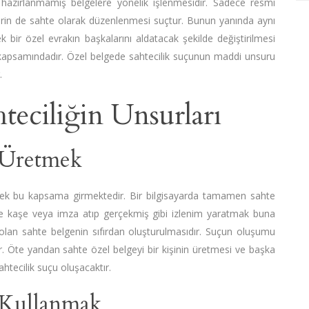
hazırlanmamış belgelere yönelik işlenmesidir. Sadece resmi
elerin de sahte olarak düzenlenmesi suçtur. Bunun yanında aynı
k bir özel evrakın başkalarını aldatacak şekilde değiştirilmesi
ç kapsamındadır. Özel belgede sahtecilik suçunun maddi unsuru
.
teciliğin Unsurları
i Üretmek
mek bu kapsama girmektedir. Bir bilgisayarda tamamen sahte
erine kaşe veya imza atıp gerçekmiş gibi izlenim yaratmak buna
i olan sahte belgenin sıfırdan oluşturulmasıdır. Suçun oluşumu
dir. Öte yandan sahte özel belgeyi bir kişinin üretmesi ve başka
htecilik suçu oluşacaktır.
i Kullanmak