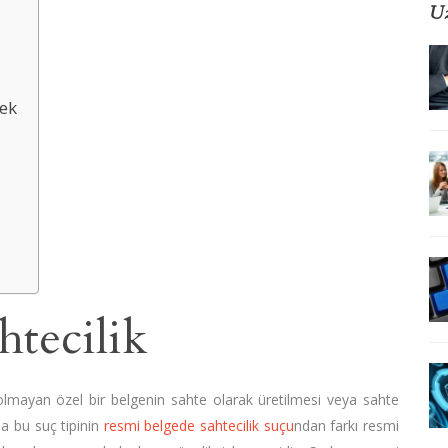
Uz
ı
mek
htecilik
 olmayan özel bir belgenin sahte olarak üretilmesi veya sahte
la bu suç tipinin
resmi belgede sahtecilik suçu
ndan farkı resmi