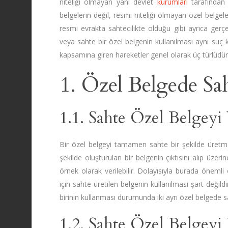
niteliği olmayan yani devlet
kurumları
tarafından 
belgelerin değil, resmi niteliği olmayan özel belg
resmi evrakta sahtecilikte olduğu gibi ayrıca gerçe
veya sahte bir özel belgenin kullanılması aynı su
kapsamına giren hareketler genel olarak üç türlüdür
1. Özel Belgede Sah
1.1. Sahte Özel Belgey
Bir özel belgeyi tamamen sahte bir şekilde üret
şekilde oluşturulan bir belgenin çıktısını alıp üz
örnek olarak verilebilir. Dolayısıyla burada öneml
için sahte üretilen belgenin kullanılması şart değil
birinin kullanması durumunda iki ayrı özel belgede sa
1.2. Sahte Özel Belgey