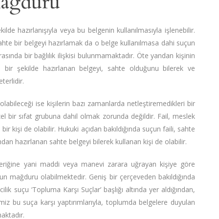
Mağduru
lde hazırlanışıyla veya bu belgenin kullanılmasıyla işlenebilir.
sahte bir belgeyi hazırlamak da o belge kullanılmasa dahi suçun
arasında bir bağlılık ilişkisi bulunmamaktadır. Öte yandan kişinin
e bir şekilde hazırlanan belgeyi, sahte olduğunu bilerek ve
erlidir.
labileceği ise kişilerin bazı zamanlarda netleştiremedikleri bir
el bir sıfat grubuna dahil olmak zorunda değildir. Fail, meslek
 bir kişi de olabilir. Hukuki açıdan bakıldığında suçun faili, sahte
ndan hazırlanan sahte belgeyi bilerek kullanan kişi de olabilir.
eriğine yani maddi veya manevi zarara uğrayan kişiye göre
uçun mağduru olabilmektedir. Geniş bir çerçeveden bakıldığında
lik suçu ‘Topluma Karşı Suçlar’ başlığı altında yer aldığından,
iz bu suça karşı yaptırımlarıyla, toplumda belgelere duyulan
aktadır.