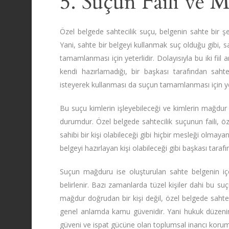
5. Suçun Faili ve 
Özel belgede sahtecilik suçu, belgenin sahte bir şeki
Yani, sahte bir belgeyi kullanmak suç olduğu gibi, 
tamamlanması için yeterlidir. Dolayısıyla bu iki fiil 
kendi hazırlamadığı, bir başkası tarafından saht
isteyerek kullanması da suçun tamamlanması için yet
Bu suçu kimlerin işleyebileceği ve kimlerin mağdur o
durumdur. Özel belgede sahtecilik suçunun faili, öz
sahibi bir kişi olabileceği gibi hiçbir mesleği olmayan
belgeyi hazırlayan kişi olabileceği gibi başkası tarafı
Suçun mağduru ise oluşturulan sahte belgenin iç
belirlenir. Bazı zamanlarda tüzel kişiler dahi bu s
mağdur doğrudan bir kişi değil, özel belgede sahteci
genel anlamda kamu güvenidir. Yani hukuk düzenim
güveni ve ispat gücüne olan toplumsal inancı korum