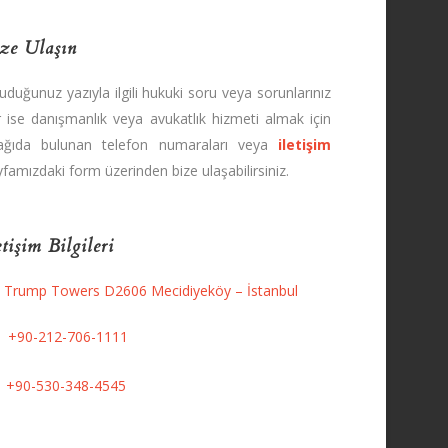
ze Ulaşın
uduğunuz yazıyla ilgili hukuki soru veya sorunlarınız
r ise danışmanlık veya avukatlık hizmeti almak için
ağıda bulunan telefon numaraları veya
iletişim
famızdaki form üzerinden bize ulaşabilirsiniz.
etişim Bilgileri
Trump Towers D2606 Mecidiyeköy – İstanbul
+90-212-706-1111
+90-530-348-4545