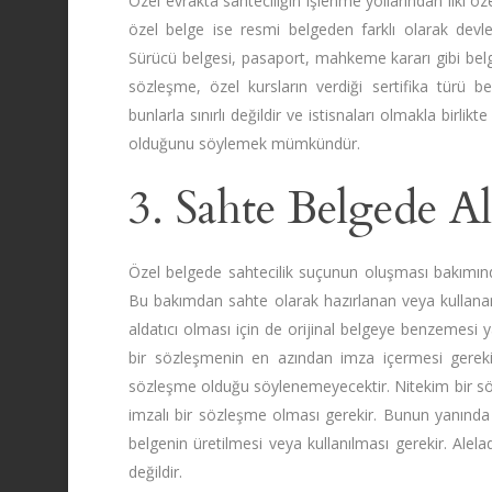
Özel evrakta sahteciliğin işlenme yollarından ilki öz
özel belge ise resmi belgeden farklı olarak devle
Sürücü belgesi, pasaport, mahkeme kararı gibi belge
sözleşme, özel kursların verdiği sertifika türü b
bunlarla sınırlı değildir ve istisnaları olmakla birl
olduğunu söylemek mümkündür.
3. Sahte Belgede Al
Özel belgede sahtecilik suçunun oluşması bakımında
Bu bakımdan sahte olarak hazırlanan veya kullanan ö
aldatıcı olması için de orijinal belgeye benzemesi y
bir sözleşmenin en azından imza içermesi gerekir
sözleşme olduğu söylenemeyecektir. Nitekim bir sözl
imzalı bir sözleşme olması gerekir. Bunun yanında b
belgenin üretilmesi veya kullanılması gerekir. Ale
değildir.