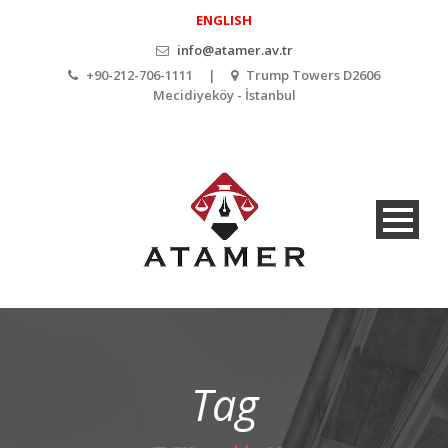
ENGLISH
info@atamer.av.tr
+90-212-706-1111 |
Trump Towers D2606
Mecidiyeköy - İstanbul
Tag