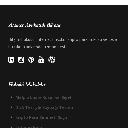
Atamer Avukatlık Bürosu
Bilişim hukuku, internet hukuku, kripto para hukuku ve ceza
hukuku alanlarında uzman destek.
Hukuki Makaleler
Malpraktiste Kusur ve İlliyet
DNA Testiyle Soybağı Tespiti
Kripto Para Zimmeti Suçu
Ev Hapsi Kararı