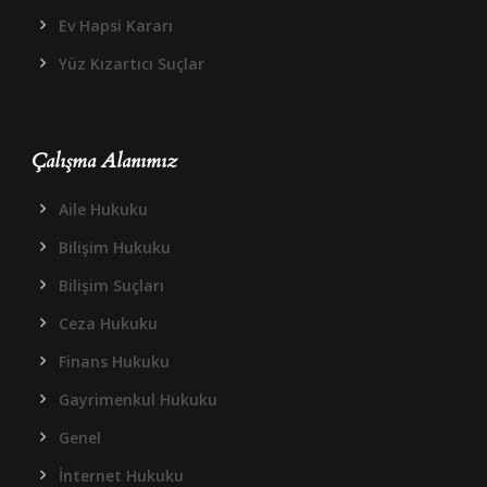
Ev Hapsi Kararı
Yüz Kızartıcı Suçlar
Çalışma Alanımız
Aile Hukuku
Bilişim Hukuku
Bilişim Suçları
Ceza Hukuku
Finans Hukuku
Gayrimenkul Hukuku
Genel
İnternet Hukuku