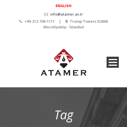
ENGLISH
info@atamer.av.tr
+90-212-706-1111 |
Trump Towers D2606
Mecidiyeköy - İstanbul
Tag