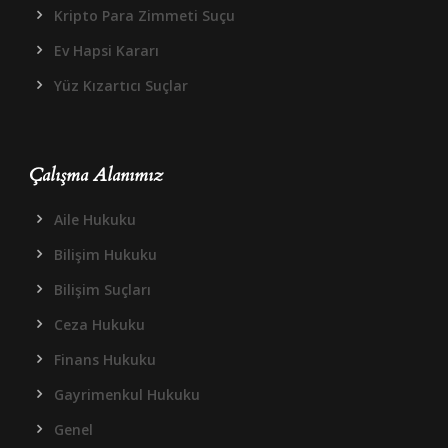
Kripto Para Zimmeti Suçu
Ev Hapsi Kararı
Yüz Kızartıcı Suçlar
Çalışma Alanımız
Aile Hukuku
Bilişim Hukuku
Bilişim Suçları
Ceza Hukuku
Finans Hukuku
Gayrimenkul Hukuku
Genel