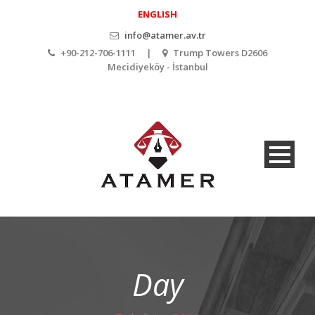
ENGLISH
info@atamer.av.tr
+90-212-706-1111 |
Trump Towers D2606
Mecidiyeköy - İstanbul
Day