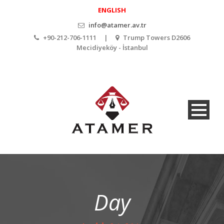
ENGLISH
info@atamer.av.tr
+90-212-706-1111 |
Trump Towers D2606
Mecidiyeköy - İstanbul
Day