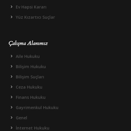
Ev Hapsi Kararı
Yüz Kızartıcı Suçlar
Çalışma Alanımız
Aile Hukuku
Bilişim Hukuku
Bilişim Suçları
Ceza Hukuku
Finans Hukuku
Gayrimenkul Hukuku
Genel
İnternet Hukuku