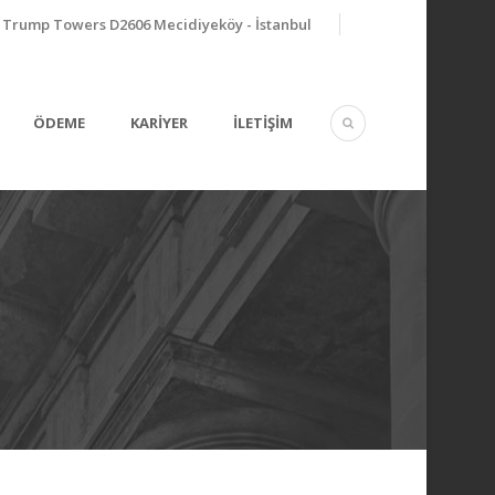
Trump Towers D2606 Mecidiyeköy - İstanbul
ÖDEME
KARİYER
İLETİŞİM