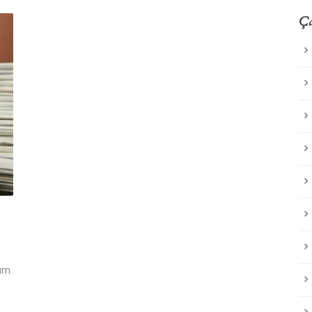
Ça
rım