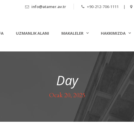
info@atamer.av.tr
+90-212-706-1111 |
FA
UZMANLIK ALANI
MAKALELER
HAKKIMIZDA
Day
Ocak 20, 2025