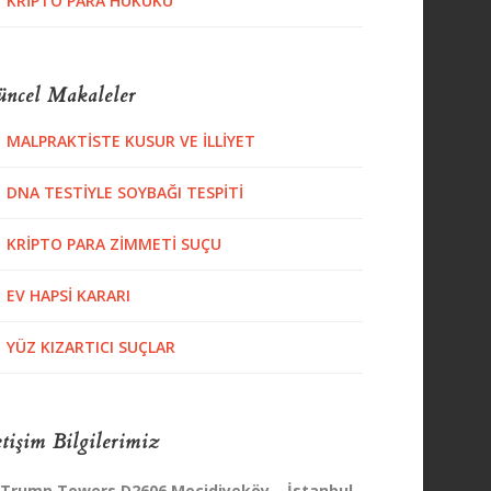
KRIPTO PARA HUKUKU
ncel Makaleler
MALPRAKTISTE KUSUR VE İLLIYET
DNA TESTIYLE SOYBAĞI TESPITI
KRIPTO PARA ZIMMETI SUÇU
EV HAPSI KARARI
YÜZ KIZARTICI SUÇLAR
etişim Bilgilerimiz
Trump Towers D2606 Mecidiyeköy – İstanbul