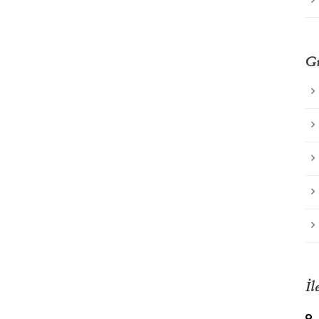
Gü
İl