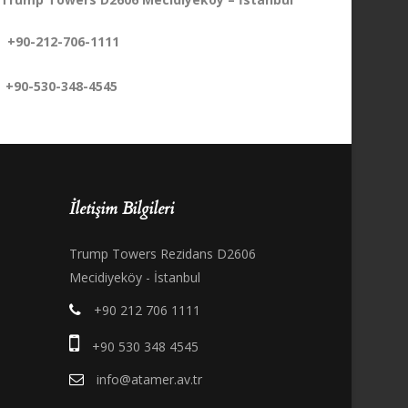
+90-212-706-1111
+90-530-348-4545
İletişim Bilgileri
Trump Towers Rezidans D2606
Mecidiyeköy - İstanbul
+90 212 706 1111
+90 530 348 4545
info@atamer.av.tr