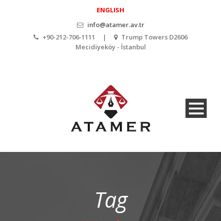
ENGLISH
info@atamer.av.tr
+90-212-706-1111 |
Trump Towers D2606
Mecidiyeköy - İstanbul
Tag