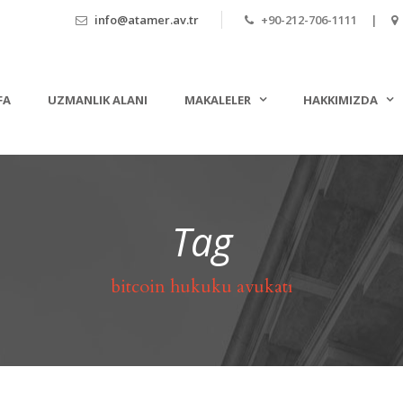
info@atamer.av.tr
+90-212-706-1111 |
FA
UZMANLIK ALANI
MAKALELER
HAKKIMIZDA
Tag
bitcoin hukuku avukatı