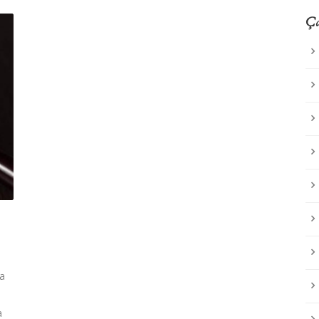
Ça
ya
a