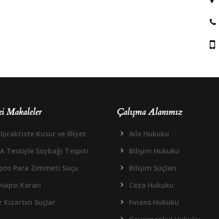
i Makaleler
Çalışma Alanımız
praktiste Kusur ve İlliyet
Aile Hukuku
A Testiyle Soybağı Tespiti
Bilişim Hukuku
ipto Para Zimmeti Suçu
Bilişim Suçları
Hapsi Kararı
Ceza Hukuku
 Kızartıcı Suçlar
Finans Hukuku