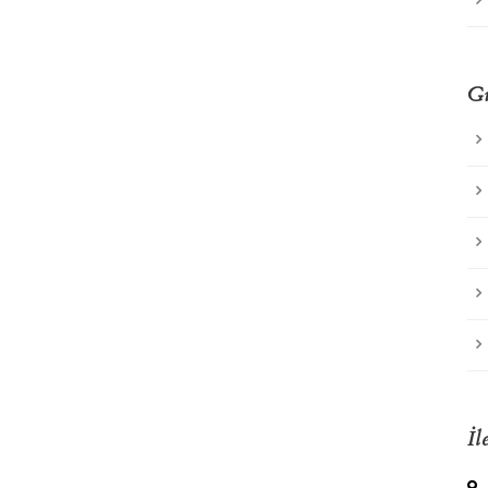
Gü
İl