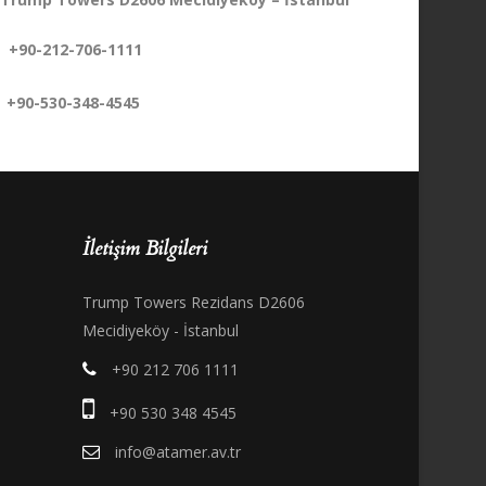
+90-212-706-1111
+90-530-348-4545
İletişim Bilgileri
Trump Towers Rezidans D2606
Mecidiyeköy - İstanbul
+90 212 706 1111
+90 530 348 4545
info@atamer.av.tr