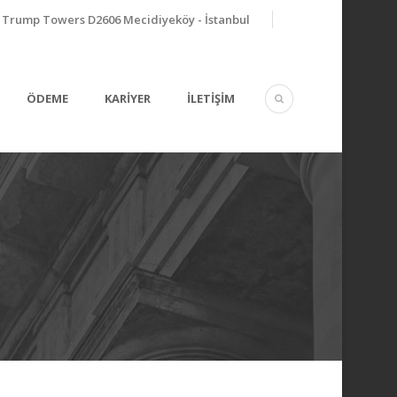
Trump Towers D2606 Mecidiyeköy - İstanbul
ÖDEME
KARİYER
İLETİŞİM