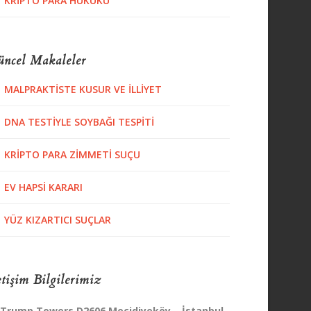
KRIPTO PARA HUKUKU
ncel Makaleler
MALPRAKTISTE KUSUR VE İLLIYET
DNA TESTIYLE SOYBAĞI TESPITI
KRIPTO PARA ZIMMETI SUÇU
EV HAPSI KARARI
YÜZ KIZARTICI SUÇLAR
etişim Bilgilerimiz
Trump Towers D2606 Mecidiyeköy – İstanbul