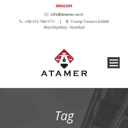
ENGLISH
info@atamer.av.tr
+90-212-706-1111 |
Trump Towers D2606
Mecidiyeköy - İstanbul
Tag