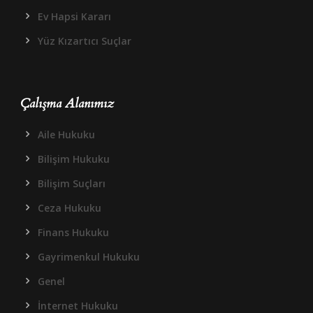
Ev Hapsi Kararı
Yüz Kızartıcı Suçlar
Çalışma Alanımız
Aile Hukuku
Bilişim Hukuku
Bilişim Suçları
Ceza Hukuku
Finans Hukuku
Gayrimenkul Hukuku
Genel
İnternet Hukuku