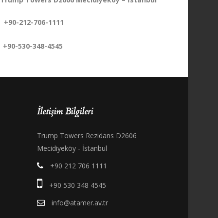
+90-212-706-1111
+90-530-348-4545
İletişim Bilgileri
Trump Towers Rezidans D2606
Mecidiyeköy - İstanbul
+90 212 706 1111
+90 530 348 4545
info@atamer.av.tr