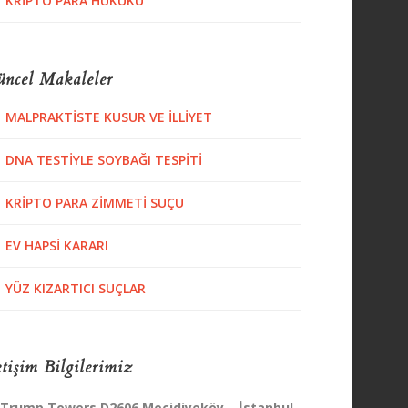
KRIPTO PARA HUKUKU
ncel Makaleler
MALPRAKTISTE KUSUR VE İLLIYET
DNA TESTIYLE SOYBAĞI TESPITI
KRIPTO PARA ZIMMETI SUÇU
EV HAPSI KARARI
YÜZ KIZARTICI SUÇLAR
etişim Bilgilerimiz
Trump Towers D2606 Mecidiyeköy – İstanbul