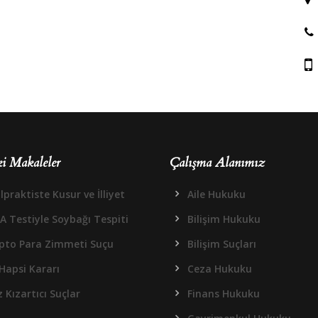
i Makaleler
Çalışma Alanımız
praktiste Kusur ve İlliyet
Aile Hukuku
A Testiyle Soybağı Tespiti
Bilişim Hukuku
ipto Para Zimmeti Suçu
Bilişim Suçları
Hapsi Kararı
Ceza Hukuku
 Kızartıcı Suçlar
Finans Hukuku