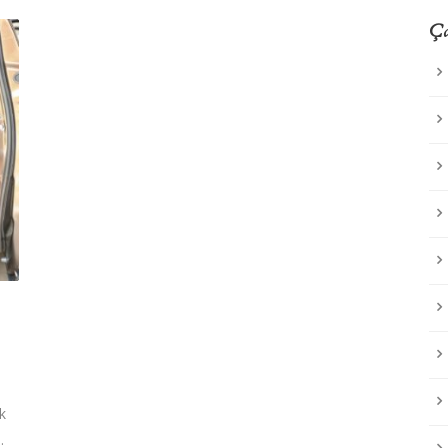
Ça
k
.