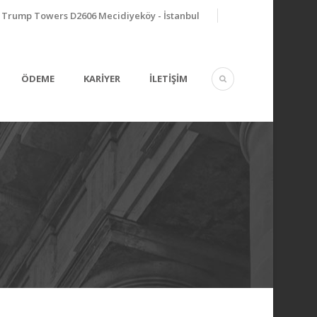
Trump Towers D2606 Mecidiyeköy - İstanbul
ÖDEME
KARİYER
İLETİŞİM