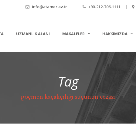
info@atamer.av.tr
+90-212-706-1111 |
FA
UZMANLIK ALANI
MAKALELER
HAKKIMIZDA
Tag
göçmen kaçakçılığı suçunun cezası