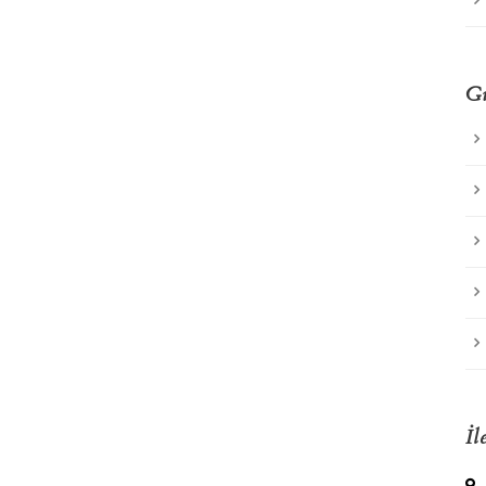
Gü
İl