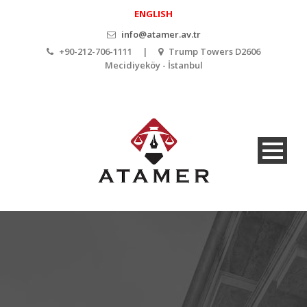
ENGLISH
info@atamer.av.tr
+90-212-706-1111 |
Trump Towers D2606
Mecidiyeköy - İstanbul