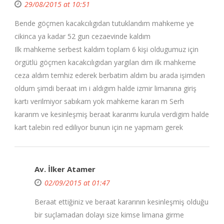
29/08/2015 at 10:51
Bende göçmen kacakcılıgıdan tutuklandım mahkeme ye
cikinca ya kadar 52 gun cezaevinde kaldım
Ilk mahkeme serbest kaldım toplam 6 kişi oldugumuz için
örgütlü göçmen kacakcılıgıdan yargılan dım ilk mahkeme
ceza aldım temhiz ederek berbatim aldım bu arada işimden
oldum şimdi beraat im i aldıgım halde izmir limanına giriş
kartı verilmiyor sabıkam yok mahkeme kararı m Serh
kararım ve kesinleşmiş beraat kararımı kurula verdigim halde
kart talebin red ediliyor bunun için ne yapmam gerek
Av. İlker Atamer
02/09/2015 at 01:47
Beraat ettiğiniz ve beraat kararının kesinleşmiş olduğu
bir suçlamadan dolayı size kimse limana girme