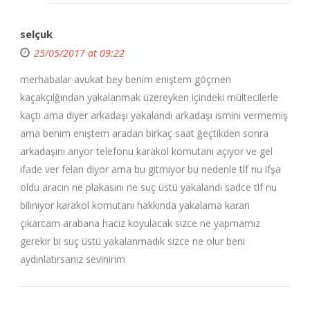
selçuk
25/05/2017 at 09:22
merhabalar avukat bey benim eniştem göçmen
kaçakçılğından yakalanmak üzereyken içindeki mültecilerle
kaçtı ama diyer arkadaşı yakalandı arkadaşı ismini vermemiş
ama benim eniştem aradan birkaç saat ğeçtikden sonra
arkadaşını arıyor telefonu karakol komutanı açıyor ve gel
ifade ver felan diyor ama bu gitmiyor bu nedenle tlf nu ifşa
oldu aracın ne plakasını ne suç üstü yakalandı sadce tlf nu
biliniyor karakol komutanı hakkında yakalama kararı
çıkarcam arabana haciz koyulacak sizce ne yapmamız
gerekir bi suç üstü yakalanmadık sizce ne olur beni
aydınlatırsanız sevinirim