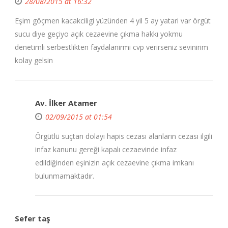
28/08/2015 at 16:32
Eşim göçmen kacakciligi yüzünden 4 yil 5 ay yatari var örgüt
sucu diye geçiyo açık cezaevine çıkma hakkı yokmu
denetimli serbestlikten faydalanirmi cvp verirseniz sevinirim
kolay gelsin
Av. İlker Atamer
02/09/2015 at 01:54
Örgütlü suçtan dolayı hapis cezası alanların cezası ilgili
infaz kanunu gereği kapalı cezaevinde infaz
edildiğinden eşinizin açık cezaevine çıkma imkanı
bulunmamaktadır.
Sefer taş