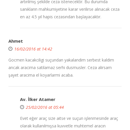
artırılmış şekilde ceza istenecektir. Bu durumda
sanıkların mahkumiyetine karar verilirse alınacak ceza
en az 4.5 yıl hapis cezasından başlayacaktır.
Ahmet
16/02/2016 at 14:42
Gocmen kacakciligi suçundan yakalandim serbest kaldim
ancak aracima satilamaz serhi dusmusler. Ceza alirsam
şayet aracima el koyarlarmi acaba.
Av. İlker Atamer
25/02/2016 at 05:44
Evet eğer araç size aitse ve suçun işlenmesinde araç
olarak kullanılmışsa kuvvetle muhtemel aracın