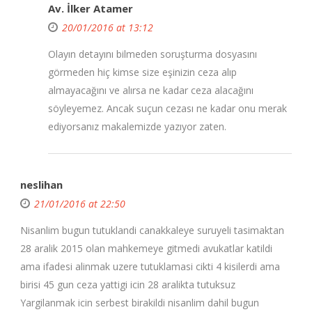
Av. İlker Atamer
20/01/2016 at 13:12
Olayın detayını bilmeden soruşturma dosyasını
görmeden hiç kimse size eşinizin ceza alıp
almayacağını ve alırsa ne kadar ceza alacağını
söyleyemez. Ancak suçun cezası ne kadar onu merak
ediyorsanız makalemizde yazıyor zaten.
neslihan
21/01/2016 at 22:50
Nisanlim bugun tutuklandi canakkaleye suruyeli tasimaktan
28 aralik 2015 olan mahkemeye gitmedi avukatlar katildi
ama ifadesi alinmak uzere tutuklamasi cikti 4 kisilerdi ama
birisi 45 gun ceza yattigi icin 28 aralikta tutuksuz
Yargilanmak icin serbest birakildi nisanlim dahil bugun