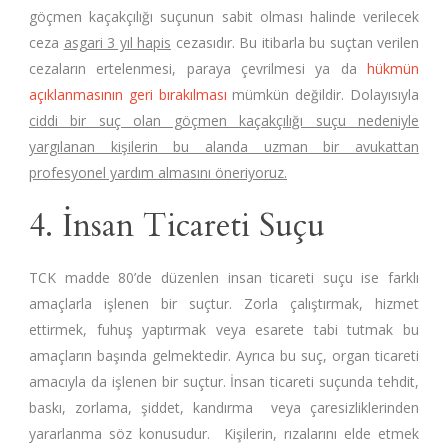
göçmen kaçakçılığı suçunun sabit olması halinde verilecek
ceza
asgari 3 yıl hapis
cezasıdır. Bu itibarla bu suçtan verilen
cezaların ertelenmesi, paraya çevrilmesi ya da
hükmün
açıklanmasının geri bırakılması
mümkün değildir. Dolayısıyla
ciddi bir suç olan göçmen kaçakçılığı suçu nedeniyle
yargılanan kişilerin bu alanda uzman bir avukattan
profesyonel yardım almasını öneriyoruz.
4. İnsan Ticareti Suçu
TCK madde 80’de düzenlen insan ticareti suçu ise farklı
amaçlarla işlenen bir suçtur. Zorla çalıştırmak, hizmet
ettirmek, fuhuş yaptırmak veya esarete tabi tutmak bu
amaçların başında gelmektedir. Ayrıca bu suç, organ ticareti
amacıyla da işlenen bir suçtur. İnsan ticareti suçunda tehdit,
baskı, zorlama, şiddet, kandırma veya çaresizliklerinden
yararlanma söz konusudur. Kişilerin, rızalarını elde etmek