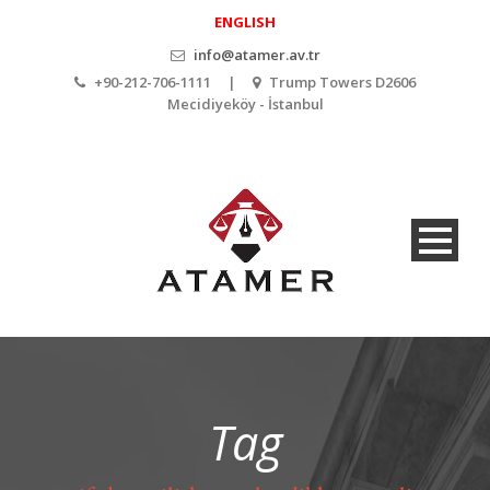
ENGLISH
info@atamer.av.tr
+90-212-706-1111 |
Trump Towers D2606
Mecidiyeköy - İstanbul
Tag