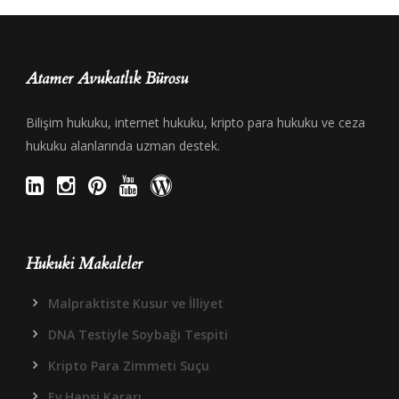
Atamer Avukatlık Bürosu
Bilişim hukuku, internet hukuku, kripto para hukuku ve ceza
hukuku alanlarında uzman destek.
Hukuki Makaleler
Malpraktiste Kusur ve İlliyet
DNA Testiyle Soybağı Tespiti
Kripto Para Zimmeti Suçu
Ev Hapsi Kararı