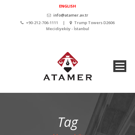
ENGLISH
info@atamer.av.tr
+90-212-706-1111 |
Trump Towers D2606
Mecidiyeköy - İstanbul
Tag