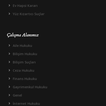
Ev Hapsi Kararı
Yüz Kızartıcı Suçlar
Çalışma Alanımız
Aile Hukuku
Bilişim Hukuku
Bilişim Suçları
Ceza Hukuku
Finans Hukuku
Gayrimenkul Hukuku
Genel
İnternet Hukuku