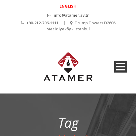
ENGLISH
info@atamer.av.tr
+90-212-706-1111 |
Trump Towers D2606
Mecidiyeköy - İstanbul
Tag