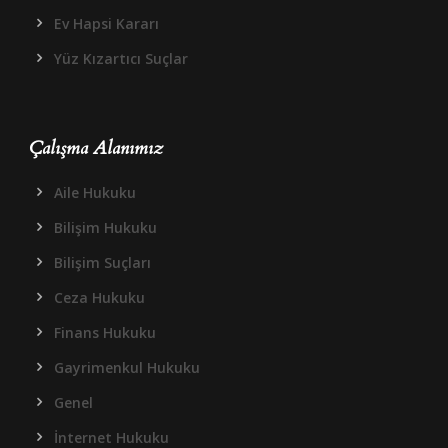
Ev Hapsi Kararı
Yüz Kızartıcı Suçlar
Çalışma Alanımız
Aile Hukuku
Bilişim Hukuku
Bilişim Suçları
Ceza Hukuku
Finans Hukuku
Gayrimenkul Hukuku
Genel
İnternet Hukuku