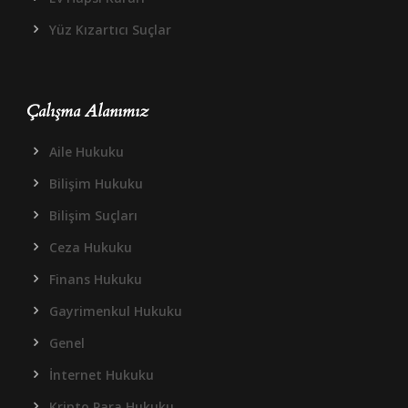
Yüz Kızartıcı Suçlar
Çalışma Alanımız
Aile Hukuku
Bilişim Hukuku
Bilişim Suçları
Ceza Hukuku
Finans Hukuku
Gayrimenkul Hukuku
Genel
İnternet Hukuku
Kripto Para Hukuku