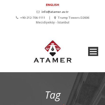
ENGLISH
info@atamer.av.tr
+90-212-706-1111 |
Trump Towers D2606
Mecidiyeköy - İstanbul
Tag