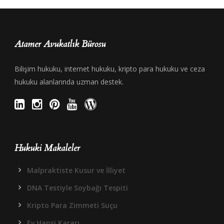
Atamer Avukatlık Bürosu
Bilişim hukuku, internet hukuku, kripto para hukuku ve ceza
hukuku alanlarında uzman destek.
Hukuki Makaleler
Malpraktiste Kusur ve İlliyet
DNA Testiyle Soybağı Tespiti
Kripto Para Zimmeti Suçu
Ev Hapsi Kararı