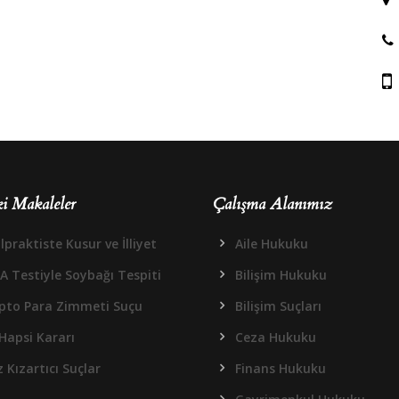
i Makaleler
Çalışma Alanımız
praktiste Kusur ve İlliyet
Aile Hukuku
A Testiyle Soybağı Tespiti
Bilişim Hukuku
ipto Para Zimmeti Suçu
Bilişim Suçları
Hapsi Kararı
Ceza Hukuku
 Kızartıcı Suçlar
Finans Hukuku