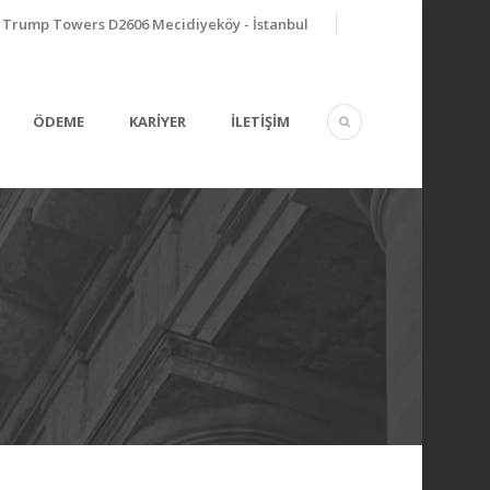
Trump Towers D2606 Mecidiyeköy - İstanbul
ÖDEME
KARİYER
İLETİŞİM