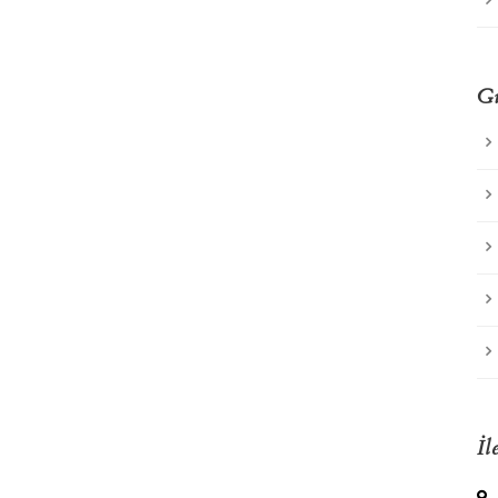
Gü
İl