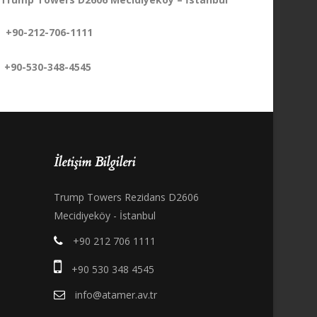
+90-212-706-1111
+90-530-348-4545
İletişim Bilgileri
Trump Towers Rezidans D2606
Mecidiyeköy - İstanbul
+90 212 706 1111
+90 530 348 4545
info@atamer.av.tr