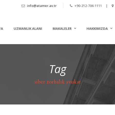
info@atamer.av.tr
+90-212-706-1111 |
FA
UZMANLIK ALANI
MAKALELER
HAKKIMIZDA
Tag
siber zorbalık avukat