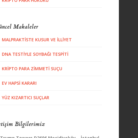
KRIPTO PARA HUKUKU
ncel Makaleler
MALPRAKTISTE KUSUR VE İLLIYET
DNA TESTIYLE SOYBAĞI TESPITI
KRIPTO PARA ZIMMETI SUÇU
EV HAPSI KARARI
YÜZ KIZARTICI SUÇLAR
etişim Bilgilerimiz
Trump Towers D2606 Mecidiyeköy – İstanbul