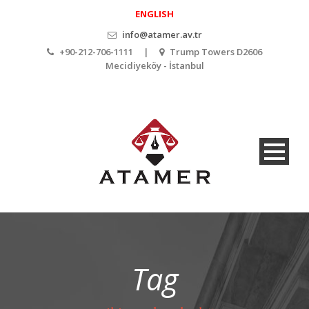
ENGLISH
info@atamer.av.tr
+90-212-706-1111 |
Trump Towers D2606
Mecidiyeköy - İstanbul
Tag