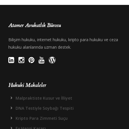
Atamer Avukatlık Bürosu
Bilişim hukuku, internet hukuku, kripto para hukuku ve ceza
hukuku alanlarında uzman destek.
Hukuki Makaleler
Malpraktiste Kusur ve İlliyet
DNA Testiyle Soybağı Tespiti
Kripto Para Zimmeti Suçu
Ev Hapsi Kararı