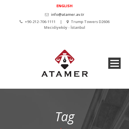
ENGLISH
info@atamer.av.tr
+90-212-706-1111 |
Trump Towers D2606
Mecidiyeköy - İstanbul
Tag