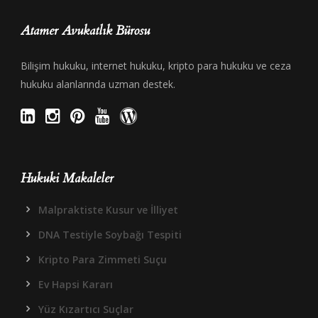
Atamer Avukatlık Bürosu
Bilişim hukuku, internet hukuku, kripto para hukuku ve ceza
hukuku alanlarında uzman destek.
Hukuki Makaleler
Malpraktiste Kusur ve İlliyet
DNA Testiyle Soybağı Tespiti
Kripto Para Zimmeti Suçu
Ev Hapsi Kararı
Yüz Kızartıcı Suçlar