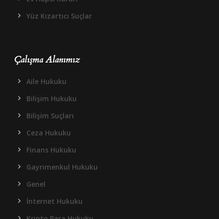
Yüz Kızartıcı Suçlar
Çalışma Alanımız
Aile Hukuku
Bilişim Hukuku
Bilişim Suçları
Ceza Hukuku
Finans Hukuku
Gayrimenkul Hukuku
Genel
İnternet Hukuku
Kripto Para Hukuku