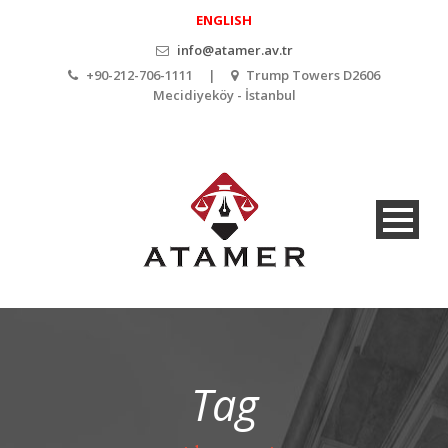
ENGLISH
info@atamer.av.tr
+90-212-706-1111 |
Trump Towers D2606
Mecidiyeköy - İstanbul
Tag