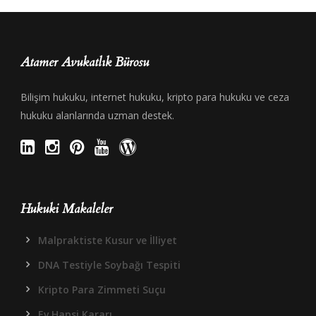
Atamer Avukatlık Bürosu
Bilişim hukuku, internet hukuku, kripto para hukuku ve ceza
hukuku alanlarında uzman destek.
Hukuki Makaleler
Malpraktiste Kusur ve İlliyet
DNA Testiyle Soybağı Tespiti
Kripto Para Zimmeti Suçu
Ev Hapsi Kararı