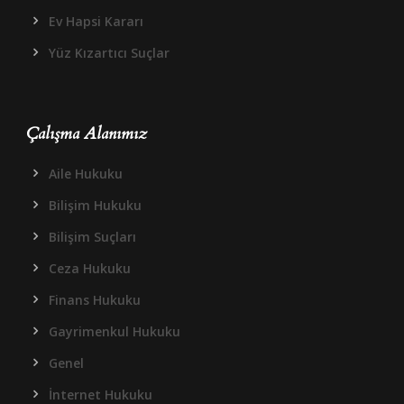
Ev Hapsi Kararı
Yüz Kızartıcı Suçlar
Çalışma Alanımız
Aile Hukuku
Bilişim Hukuku
Bilişim Suçları
Ceza Hukuku
Finans Hukuku
Gayrimenkul Hukuku
Genel
İnternet Hukuku