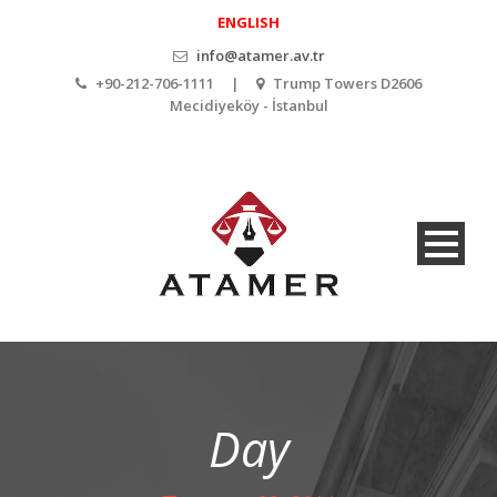
ENGLISH
info@atamer.av.tr
+90-212-706-1111 |
Trump Towers D2606
Mecidiyeköy - İstanbul
Day