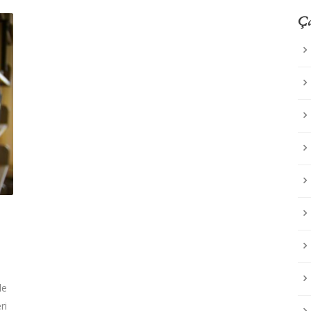
Ça
de
ri