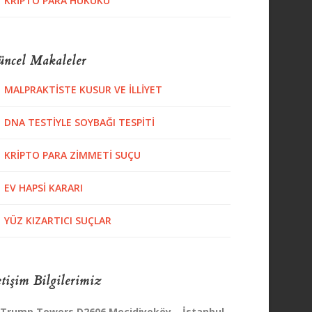
KRIPTO PARA HUKUKU
ncel Makaleler
MALPRAKTISTE KUSUR VE İLLIYET
DNA TESTIYLE SOYBAĞI TESPITI
KRIPTO PARA ZIMMETI SUÇU
EV HAPSI KARARI
YÜZ KIZARTICI SUÇLAR
etişim Bilgilerimiz
Trump Towers D2606 Mecidiyeköy – İstanbul