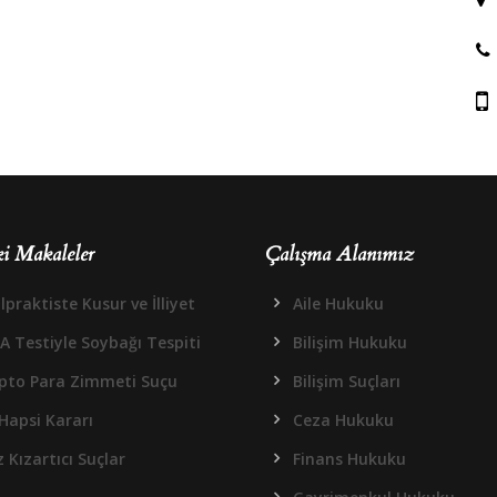
i Makaleler
Çalışma Alanımız
praktiste Kusur ve İlliyet
Aile Hukuku
A Testiyle Soybağı Tespiti
Bilişim Hukuku
ipto Para Zimmeti Suçu
Bilişim Suçları
Hapsi Kararı
Ceza Hukuku
 Kızartıcı Suçlar
Finans Hukuku