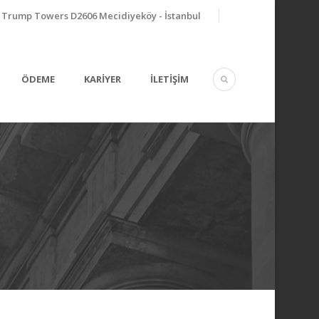
Trump Towers D2606 Mecidiyeköy - İstanbul
ÖDEME
KARİYER
İLETİŞİM