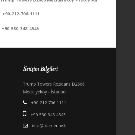
+90-212-706-1111
+90-530-348-4545
İletişim Bilgileri
Trump Towers Rezidans D2606
Mecidiyeköy - İstanbul
+90 212 706 1111
+90 530 348 4545
info@atamer.av.tr