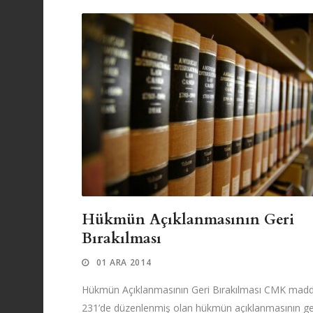
Hükmün Açıklanmasının Geri
Bırakılması
01 ARA 2014
Hükmün Açıklanmasının Geri Bırakılması CMK mad
231’de düzenlenmiş olan hükmün açıklanmasının ge