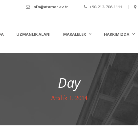
info@atamer.av.tr
+90-212-706-1111 |
FA
UZMANLIK ALANI
MAKALELER
HAKKIMIZDA
Day
Aralık 1, 2014