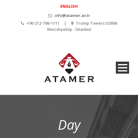
ENGLISH
info@atamer.av.tr
+90-212-706-1111 |
Trump Towers D2606
Mecidiyeköy - İstanbul
Day