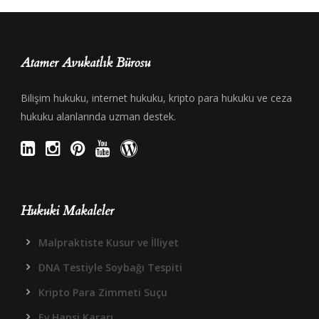
Atamer Avukatlık Bürosu
Bilişim hukuku, internet hukuku, kripto para hukuku ve ceza
hukuku alanlarında uzman destek.
Hukuki Makaleler
Malpraktiste Kusur ve İlliyet
DNA Testiyle Soybağı Tespiti
Kripto Para Zimmeti Suçu
Ev Hapsi Kararı