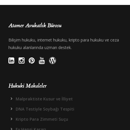
Atamer Avukatlık Bürosu
Bilişim hukuku, internet hukuku, kripto para hukuku ve ceza
hukuku alanlarında uzman destek.
Hukuki Makaleler
Malpraktiste Kusur ve İlliyet
DNA Testiyle Soybağı Tespiti
Kripto Para Zimmeti Suçu
Ev Hapsi Kararı