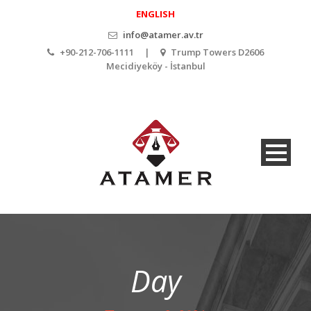
ENGLISH
info@atamer.av.tr
+90-212-706-1111 |
Trump Towers D2606
Mecidiyeköy - İstanbul
Day