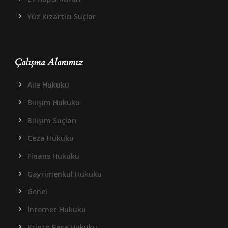
Yüz Kızartıcı Suçlar
Çalışma Alanımız
Aile Hukuku
Bilişim Hukuku
Bilişim Suçları
Ceza Hukuku
Finans Hukuku
Gayrimenkul Hukuku
Genel
İnternet Hukuku
Kripto Para Hukuku