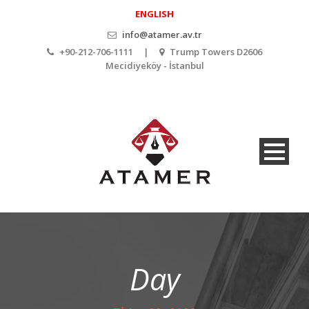
ENGLISH
info@atamer.av.tr
+90-212-706-1111 |
Trump Towers D2606
Mecidiyeköy - İstanbul
Day