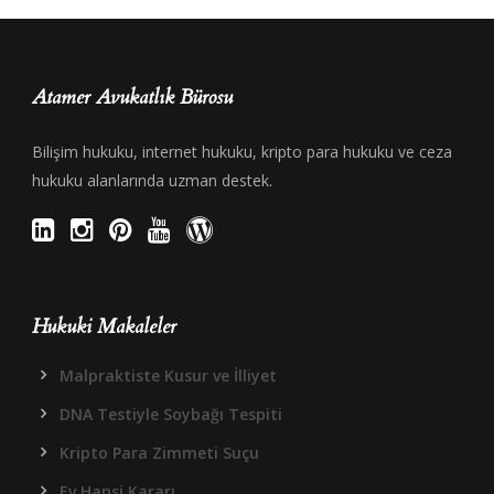
Atamer Avukatlık Bürosu
Bilişim hukuku, internet hukuku, kripto para hukuku ve ceza
hukuku alanlarında uzman destek.
Hukuki Makaleler
Malpraktiste Kusur ve İlliyet
DNA Testiyle Soybağı Tespiti
Kripto Para Zimmeti Suçu
Ev Hapsi Kararı