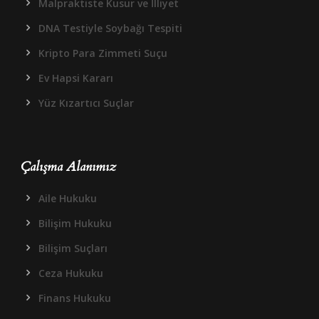
Malpraktiste Kusur ve İlliyet
DNA Testiyle Soybağı Tespiti
Kripto Para Zimmeti Suçu
Ev Hapsi Kararı
Yüz Kızartıcı Suçlar
Çalışma Alanımız
Aile Hukuku
Bilişim Hukuku
Bilişim Suçları
Ceza Hukuku
Finans Hukuku