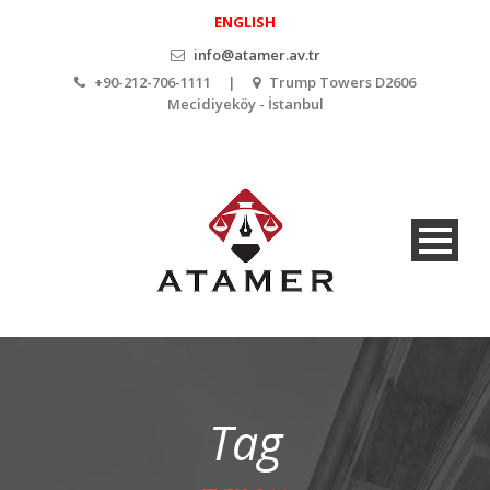
ENGLISH
info@atamer.av.tr
+90-212-706-1111 |
Trump Towers D2606
Mecidiyeköy - İstanbul
Tag