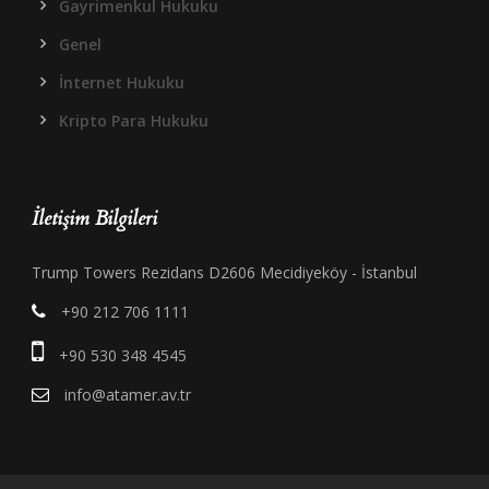
Gayrimenkul Hukuku
Genel
İnternet Hukuku
Kripto Para Hukuku
İletişim Bilgileri
Trump Towers Rezidans D2606 Mecidiyeköy - İstanbul
+90 212 706 1111
+90 530 348 4545
info@atamer.av.tr