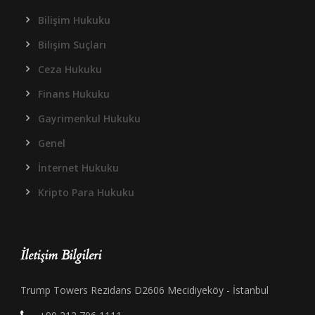
Bilişim Hukuku
Bilişim Suçları
Ceza Hukuku
Finans Hukuku
Gayrimenkul Hukuku
Genel
İnternet Hukuku
Kripto Para Hukuku
İletişim Bilgileri
Trump Towers Rezidans D2606 Mecidiyeköy - İstanbul