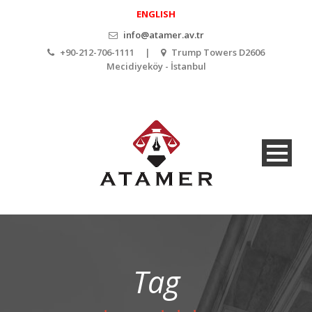
ENGLISH
info@atamer.av.tr
+90-212-706-1111 |
Trump Towers D2606
Mecidiyeköy - İstanbul
Tag