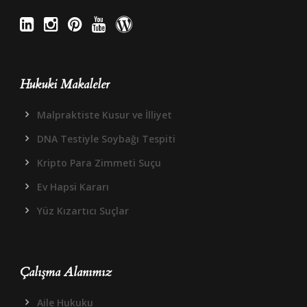
Hukuki Makaleler
Malpraktiste Kusur ve İlliyet
DNA Testiyle Soybağı Tespiti
Kripto Para Zimmeti Suçu
Ev Hapsi Kararı
Yüz Kızartıcı Suçlar
Çalışma Alanımız
Aile Hukuku