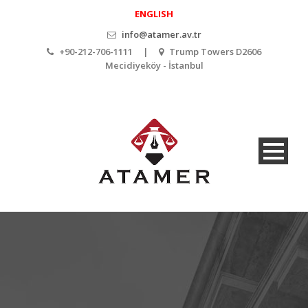
ENGLISH
info@atamer.av.tr
+90-212-706-1111 |
Trump Towers D2606
Mecidiyeköy - İstanbul