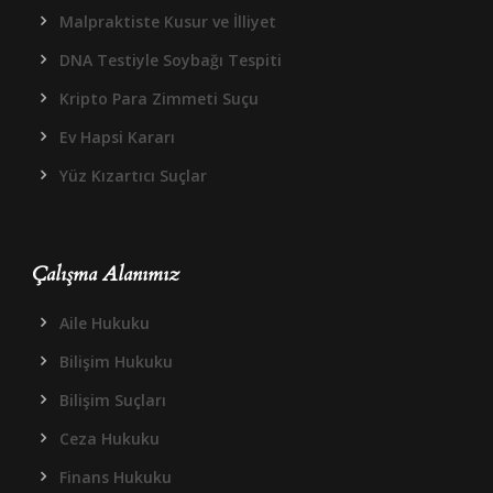
Malpraktiste Kusur ve İlliyet
DNA Testiyle Soybağı Tespiti
Kripto Para Zimmeti Suçu
Ev Hapsi Kararı
Yüz Kızartıcı Suçlar
Çalışma Alanımız
Aile Hukuku
Bilişim Hukuku
Bilişim Suçları
Ceza Hukuku
Finans Hukuku