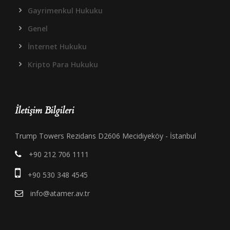
Gayrimenkul Hukuku
Genel
İnternet Hukuku
Kripto Para Hukuku
İletişim Bilgileri
Trump Towers Rezidans D2606 Mecidiyeköy - İstanbul
+90 212 706 1111
+90 530 348 4545
info@atamer.av.tr