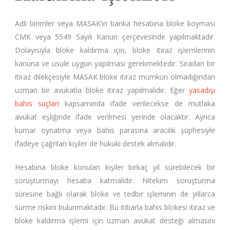
Adli birimler veya MASAK’ın banka hesabına bloke koyması
CMK veya 5549 Sayılı Kanun çerçevesinde yapılmaktadır.
Dolayısıyla bloke kaldırma için, bloke itiraz işlemlerinin
kanuna ve usule uygun yapılması gerekmektedir. Sıradan bir
itiraz dilekçesiyle MASAK bloke itiraz mümkün olmadığından
uzman bir avukatla bloke itiraz yapılmalıdır. Eğer
yasadışı
bahis suçları
kapsamında ifade verilecekse de mutlaka
avukat eşliğinde ifade verilmesi yerinde olacaktır. Ayrıca
kumar oynatma veya bahis parasına aracılık şüphesiyle
ifadeye çağrılan kişiler de hukuki destek almalıdır.
Hesabına bloke konulan kişiler birkaç yıl sürebilecek bir
soruşturmayı hesaba katmalıdır. Nitekim soruşturma
süresine bağlı olarak bloke ve tedbir işleminin de yıllarca
sürme riskini bulunmaktadır. Bu itibarla bahis blokesi itiraz ve
bloke kaldırma işlemi için uzman avukat desteği almasını