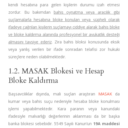
kendi hesabına para gelen kişilerin durumu izah etmesi
zordur. Bu bakımdan
bahis oynatma veya aracılık gibi
suçlamalarla hesabına bloke konulan veya şüpheli olarak
ifadeye çağrılan kişilerin suçlamayı ciddiye alarak bahis bloke
ve bloke kaldırma alanında profesyonel bir avukatlık desteği
almasını tavsiye ederiz
. Zira bahis bloksi konusunda eksik
veya yanlış verilen bir ifade sonradan telafisi zor hukuki
süreçlere neden olabilmektedir.
1.2. MASAK Blokesi ve Hesap
Bloke Kaldırma
Başsavcılıklar dışında, mali suçları araştıran
MASAK
da
kumar veya bahis suçu nedeniyle hesaba bloke konulması
işlemi yapabilmektedir. Kara paranın veya kanundaki
ifadesiyle malvarlığı değerlerinin aklanması da bir başka
banka blokesi sebebidir. 5549 Sayılı Kanun’un
19A maddesi