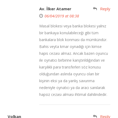
Av. İlker Atamer
Reply
06/04/2019 at 08:38
Masal blokesi veya banka blokesi yalnız
bir bankaya konulabileceği gibi tüm
bankalara blok konması da mümkündür.
Bahis veyta kmar oynadığı için kimse
hapis cezası almaz. Ancak bazen oyuncu
ile oynatıcı birbirine karıştırıldığından ve
karşılıklı para transferleri söz konusu
olduğundan aslında oyuncu olan bir
kişinin eksi ya da yanlış savunma
nedeniyle oynatıcı ya da aracı sanılarak
hapsiz cezası alması ihtimal dahilindedir.
Volkan
Reply