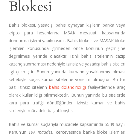
Blokesi
Bahis blokesi, yasadışı bahis oynayan kişilerin banka veya
kripto para hesaplarına MSAK mevzuatı kapsamında
dondurma işlemi yapılmasıdır. Bahis blokesi ve MASAK bloke
işlemleri konusunda girmeden önce konunun geçmişine
değinilmesi yerinde olacaktır. İzinli bahis sitelerinin cazip
kazanç sunmaması nedeniyle izinsiz ve yasadışı bahis siteleri
ilgi çekmiştir. Bunun yanında kumarın yasaklanmış olması
sebebiyle kaçak kumar sitelerine yönelim olmuştur. Bu tür
bazı izinsiz sitelerin
bahis dolandırıcılığı
faaliyetlerinde araç
olarak kullanıldığı bilinmektedir. Bunun yanında bu sitelerde
kara para trafiği döndüğünden izinsiz kumar ve bahis
siteleriyle mücadele başlatılmıştır.
Bahis ve kumar suçlarıyla mücadele kapsamında 5549 Sayılı
Kanun’un
19A maddesi
çerçevesinde banka bloke işlemleri