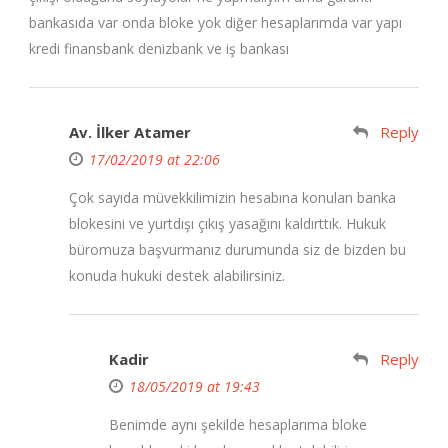
bankasıda var onda bloke yok diğer hesaplarımda var yapı
kredi finansbank denizbank ve iş bankası
Av. İlker Atamer
Reply
17/02/2019 at 22:06
Çok sayıda müvekkilimizin hesabına konulan banka
blokesini ve yurtdışı çıkış yasağını kaldırttık. Hukuk
büromuza başvurmanız durumunda siz de bizden bu
konuda hukuki destek alabilirsiniz.
Kadir
Reply
18/05/2019 at 19:43
Benimde aynı şekilde hesaplarıma bloke