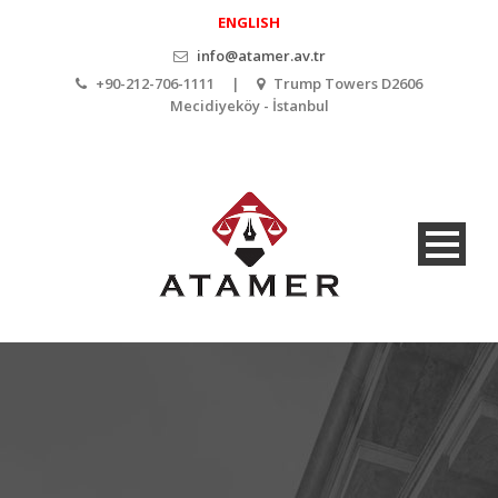
ENGLISH
info@atamer.av.tr
+90-212-706-1111 |
Trump Towers D2606
Mecidiyeköy - İstanbul