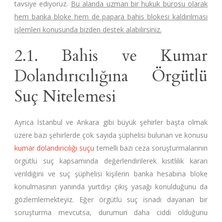
tavsiye ediyoruz.
Bu alanda uzman bir hukuk bürosu olarak
hem banka bloke hem de papara bahis blokesi kaldırılması
işlemleri konusunda bizden destek alabilirsiniz.
2.1. Bahis ve Kumar
Dolandırıcılığına Örgütlü
Suç Nitelemesi
Ayrıca İstanbul ve Ankara gibi büyük şehirler başta olmak
üzere bazı şehirlerde çok sayıda şüphelisi bulunan ve konusu
kumar dolandırıcılığı suçu
temelli bazı ceza soruşturmalarının
örgütlü suç kapsamında değerlendirilerek kısıtlılık kararı
verildiğini ve suç şüphelisi kişilerin banka hesabına bloke
konulmasının yanında yurtdışı çıkış yasağı konulduğunu da
gözlemlemekteyiz. Eğer örgütlü suç isnadı dayanan bir
soruşturma mevcutsa, durumun daha ciddi olduğunu