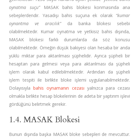
oynatma suçu”
MASAK bahis blokesi konmasında ana
sebeplerdendir. Yasadışı bahis suçuna ek olarak
“kumar
oynantma ve aracılık”
da banka blokesi sebebi
olabilmektedir. Kumar oynatma ve yetkisiz bahis dışında,
MASAK blokesi farklı durumlarda da söz konusu
olabilmektedir. Örneğin düşük bakiyesi olan hesaba bir anda
yüklü miktar para aktarılması şüphelidir. Ayrıca şüpheli bir
hesaptan para gelmesi veya para aktarılması da şüpheli
işlem olarak kabul edilebilmektedir. Ardından da şüpheli
işlem tespiti ile birlikte bloke işlemi uygulanabilmektedir.
Dolayısıyla
bahis oynamanın cezası
yalnızca para cezası
olmakla birlikte hesap blokelerinin de adeta bir yaptırım işlevi
gördüğünü belirtmek gerekir.
1.4. MASAK Blokesi
Bunun dışında başka MASAK bloke sebepleri de mevcuttur.