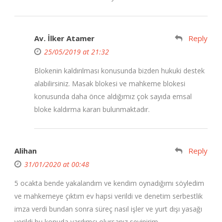
Av. İlker Atamer
Reply
25/05/2019 at 21:32
Blokenin kaldırılması konusunda bizden hukuki destek
alabilirsiniz. Masak blokesi ve mahkeme blokesi
konusunda daha önce aldığımız çok sayıda emsal
bloke kaldırma kararı bulunmaktadır.
Alihan
Reply
31/01/2020 at 00:48
5 ocakta bende yakalandım ve kendim oynadığımı söyledim
ve mahkemeye çıktım ev hapsi verildi ve denetim serbestlik
imza verdi bundan sonra süreç nasıl işler ve yurt dışı yasağı
verildi bu konuda yardımcı olursanız sevinirim