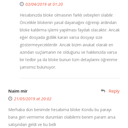
03/04/2019 at 01:20
Hesabınızda bloke olmasının farklı sebepleri olabilir.
Öncelikle blokenin yasal dayanağını öğrenip ardından
bloke kaldırma işlemi yapılması faydalı olacaktır. Ancak
eğer dosyada gizlilik kararı varsa dosyayı size
göstermeyeceklerdir. Ancak bizim avukat olarak en
azından suçlamanın ne olduğunu ve hakkınızda varsa
bir tedbir ya da bloke bunun tüm detaylarını öğrenme
şansımız bulunuyor.
Naim mir
Reply
21/05/2019 at 20:02
Merhaba dün benimde hesabıma bloke Kondu bu parayı
bana geri vermeme durumları olabilirmi benim param arsa
satışından geldi ve bu belli