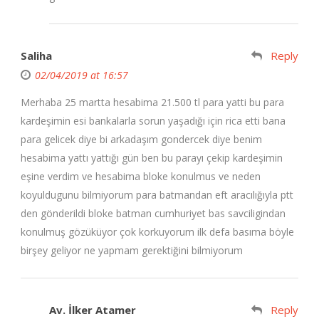
Saliha
Reply
02/04/2019 at 16:57
Merhaba 25 martta hesabima 21.500 tl para yatti bu para
kardeşimin esi bankalarla sorun yaşadığı için rica etti bana
para gelicek diye bi arkadaşım gondercek diye benim
hesabima yattı yattığı gün ben bu parayı çekip kardeşimin
eşine verdim ve hesabima bloke konulmus ve neden
koyuldugunu bilmiyorum para batmandan eft aracılığıyla ptt
den gönderildi bloke batman cumhuriyet bas savciligindan
konulmuş gözüküyor çok korkuyorum ilk defa basıma böyle
birşey geliyor ne yapmam gerektiğini bilmiyorum
Av. İlker Atamer
Reply