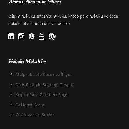
Atamer Avukatlık Bürosu
Bilişim hukuku, internet hukuku, kripto para hukuku ve ceza
hukuku alanlarında uzman destek.
Hukuki Makaleler
Malpraktiste Kusur ve İlliyet
DNA Testiyle Soybağı Tespiti
Kripto Para Zimmeti Suçu
Ev Hapsi Kararı
Yüz Kızartıcı Suçlar