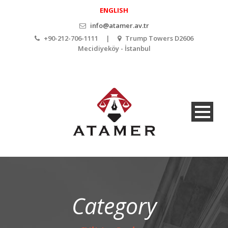
ENGLISH
info@atamer.av.tr
+90-212-706-1111 |
Trump Towers D2606
Mecidiyeköy - İstanbul
Category