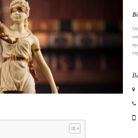
Bi
Ok
va
aş
say
İl