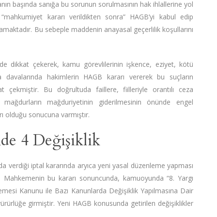
nın başında sanığa bu sorunun sorulmasının hak ihlallerine yol
, “mahkumiyet kararı verildikten sonra” HAGB’yi kabul edip
amaktadır. Bu sebeple maddenin anayasal geçerlilik koşullarını
 dikkat çekerek, kamu görevlilerinin işkence, eziyet, kötü
a davalarında hakimlerin HAGB kararı vererek bu suçların
t çekmiştir. Bu doğrultuda faillere, fiilleriyle orantılı ceza
 mağdurların mağduriyetinin giderilmesinin önünde engel
rı olduğu sonucuna varmıştır.
e 4 Değişiklik
 verdiği iptal kararında aryıca yeni yasal düzenleme yapması
i. Mahkemenin bu kararı sonuncunda, kamuoyunda “8. Yargı
emesi Kanunu ile Bazı Kanunlarda Değişiklik Yapılmasına Dair
rürlüğe girmiştir. Yeni HAGB konusunda getirilen değişiklikler