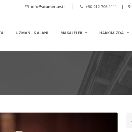
info@atamer.av.tr
+90-212-706-1111 |
FA
UZMANLIK ALANI
MAKALELER
HAKKIMIZDA