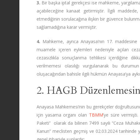
3.
Bir başka iptal gerekçesi ise mahkeme, yargılama
açabileceğine kanaat getirmiştir. İlgili maddede
etmediğinin sorulacağına ilişkin bir güvence bulunm
sağlamadığına karar vermiştir.
4.
Mahkeme, ayrıca Anayasa’nın 17. maddesine de
muamele içeren eylemleri nedeniyle açılan cez
cezasızlıkla sonuçlanma tehlikesi içerdiğine dikka
verilmemesi olasılığı vurgulanarak bu durumun
oluşacağından bahisle ilgili hükmün Anayasa’ya aykı
2. HAGB Düzenlemesind
Anayasa Mahkemesi’nin bu gerekçeler doğrultusunda
için yasama organı olan
TBMM
’ye süre vermişt
Paketi” olarak da bilinen 7499 sayılı “Ceza Muhak
Kanun” meclisten geçmiş ve 02.03.2024 tarihinde yü
genel itibariyle şunlardır: