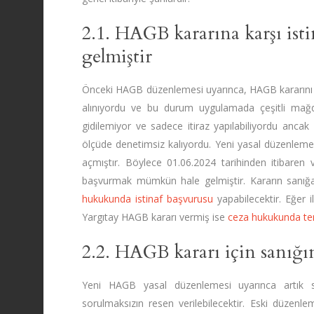
2.1. HAGB kararına karşı ist
gelmiştir
Önceki HAGB düzenlemesi uyarınca, HAGB kararını k
alınıyordu ve bu durum uygulamada çeşitli mağdu
gidilemiyor ve sadece itiraz yapılabiliyordu anca
ölçüde denetimsiz kalıyordu. Yeni yasal düzenlem
açmıştır. Böylece 01.06.2024 tarihinden itibaren 
başvurmak mümkün hale gelmiştir. Kararın sanığa 
hukukunda istinaf başvurusu
yapabilecektir. Eğer
Yargıtay HAGB kararı vermiş ise
ceza hukukunda te
2.2. HAGB kararı için sanığın
Yeni HAGB yasal düzenlemesi uyarınca artık 
sorulmaksızın resen verilebilecektir. Eski düze