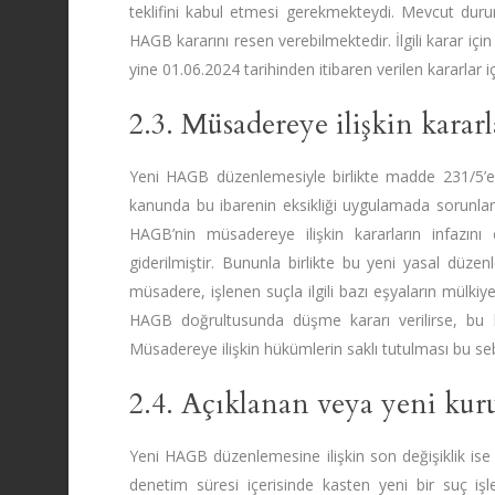
teklifini kabul etmesi gerekmekteydi. Mevcut dur
HAGB kararını resen verebilmektedir. İlgili karar iç
yine 01.06.2024 tarihinden itibaren verilen kararlar iç
2.3. Müsadereye ilişkin kararl
Yeni HAGB düzenlemesiyle birlikte madde 231/5’e “
kanunda bu ibarenin eksikliği uygulamada sorunlara
HAGB’nin müsadereye ilişkin kararların infazını 
giderilmiştir. Bununla birlikte bu yeni yasal düze
müsadere, işlenen suçla ilgili bazı eşyaların mülkiy
HAGB doğrultusunda düşme kararı verilirse, bu ka
Müsadereye ilişkin hükümlerin saklı tutulması bu seb
2.4. Açıklanan veya yeni kuru
Yeni HAGB düzenlemesine ilişkin son değişiklik ise 
denetim süresi içerisinde kasten yeni bir suç işlem