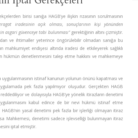
n İptal Gerekçeleri
elerden birisi sanığa HAGB’ye ilişkin rızasının sorulmasının
feragat iradesinin açık olması, sonuçlarının kişi yönünden
kin asgari güvenceye tabi bulunması”
gerektiğinin altını çizmiştir.
adan ve ihtimaller yeterince öngörülebilir olmadan sanığa bu
 mahkumiyet endişesi altında iradesi de etkileyerek sağlıklı
ğın hükmün denetlenmesini talep etme hakkını ve mahkemeye
in uygulanmasının istinaf kanunun yolunun önünü kapatması ve
 uygulamada pek fazla yapılmıyor oluşudur. Gerçekten HAGB
eddediliyor ve dolayısıyla HAGB’ye yönelik itirazların denetimi
ygulanmasını kabul edince de bir nevi hükmü istinaf etme
HAGB’nin yasal denetimi pek fazla bir işlerliği olmayan itiraz
asa Mahkemesi, denetimi sadece işlevselliği bulunmayan itiraz
ini iptal etmiştir.