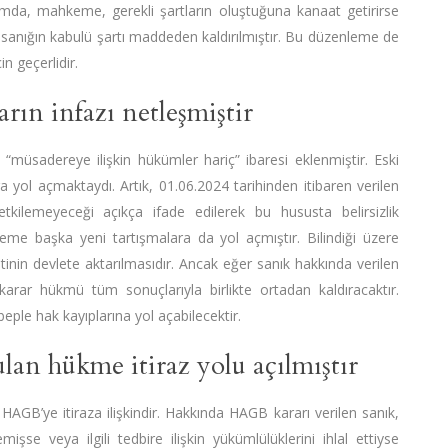
umda, mahkeme, gerekli şartların oluştuğuna kanaat getirirse
in sanığın kabulü şartı maddeden kaldırılmıştır. Bu düzenleme de
in geçerlidir.
arın infazı netleşmiştir
müsadereye ilişkin hükümler hariç” ibaresi eklenmiştir. Eski
 yol açmaktaydı. Artık, 01.06.2024 tarihinden itibaren verilen
etkilemeyeceği açıkça ifade edilerek bu hususta belirsizlik
nleme başka yeni tartışmalara da yol açmıştır. Bilindiği üzere
etinin devlete aktarılmasıdır. Ancak eğer sanık hakkında verilen
rar hükmü tüm sonuçlarıyla birlikte ortadan kaldıracaktır.
eple hak kayıplarına yol açabilecektir.
lan hükme itiraz yolu açılmıştır
HAGB’ye itiraza ilişkindir. Hakkında HAGB kararı verilen sanık,
işse veya ilgili tedbire ilişkin yükümlülüklerini ihlal ettiyse