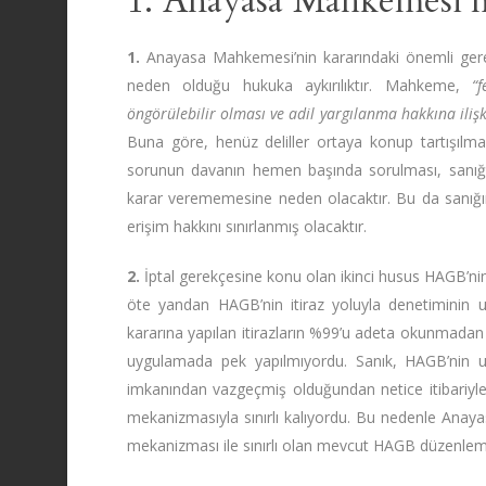
1. Anayasa Mahkemesi’ni
1.
Anayasa Mahkemesi’nin kararındaki önemli gerekç
neden olduğu hukuka aykırılıktır. Mahkeme,
“
öngörülebilir olması ve adil yargılanma hakkına iliş
Buna göre, henüz deliller ortaya konup tartışılm
sorunun davanın hemen başında sorulması, sanığın
karar verememesine neden olacaktır. Bu da sanı
erişim hakkını sınırlanmış olacaktır.
2.
İptal gerekçesine konu olan ikinci husus HAGB’n
öte yandan HAGB’nin itiraz yoluyla denetiminin
kararına yapılan itirazların %99’u adeta okunmadan r
uygulamada pek yapılmıyordu. Sanık, HAGB’nin u
imkanından vazgeçmiş olduğundan netice itibariyle 
mekanizmasıyla sınırlı kalıyordu. Bu nedenle Anay
mekanizması ile sınırlı olan mevcut HAGB düzenlemes