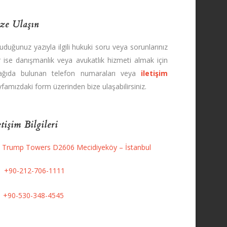
ze Ulaşın
uduğunuz yazıyla ilgili hukuki soru veya sorunlarınız
r ise danışmanlık veya avukatlık hizmeti almak için
ağıda bulunan telefon numaraları veya
iletişim
famızdaki form üzerinden bize ulaşabilirsiniz.
etişim Bilgileri
Trump Towers D2606 Mecidiyeköy – İstanbul
+90-212-706-1111
+90-530-348-4545