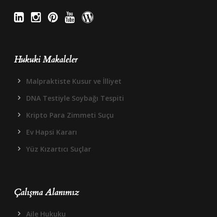
Hukuki Makaleler
Malpraktiste Kusur ve İlliyet
DNA Testiyle Soybağı Tespiti
Kripto Para Zimmeti Suçu
Ev Hapsi Kararı
Yüz Kızartıcı Suçlar
Çalışma Alanımız
Aile Hukuku