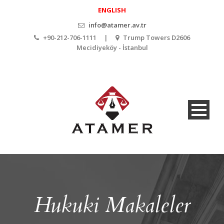
ENGLISH
info@atamer.av.tr
+90-212-706-1111 |
Trump Towers D2606
Mecidiyeköy - İstanbul
Hukuki Makaleler