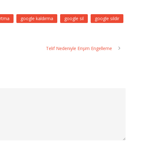
artma
google kaldırma
google sil
google sildir
Telif Nedeniyle Erişim Engelleme