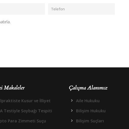
tırla.
i Makaleler
Çalışma Alanımız
praktiste Kusur ve İlliyet
Aile Hukuku
A Testiyle Soybağı Tespiti
Bilişim Hukuku
ipto Para Zimmeti Suçu
Bilişim Suçları