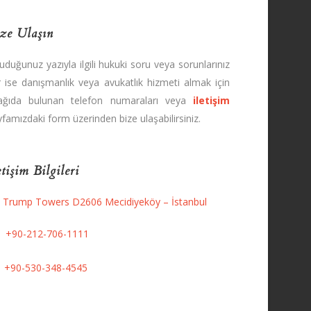
ze Ulaşın
uduğunuz yazıyla ilgili hukuki soru veya sorunlarınız
r ise danışmanlık veya avukatlık hizmeti almak için
ağıda bulunan telefon numaraları veya
iletişim
famızdaki form üzerinden bize ulaşabilirsiniz.
etişim Bilgileri
Trump Towers D2606 Mecidiyeköy – İstanbul
+90-212-706-1111
+90-530-348-4545