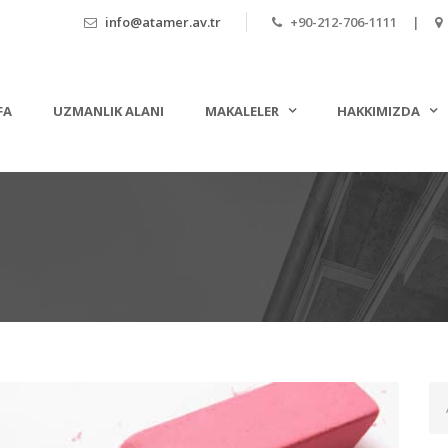
info@atamer.av.tr
+90-212-706-1111 |
FA
UZMANLIK ALANI
MAKALELER
HAKKIMIZDA