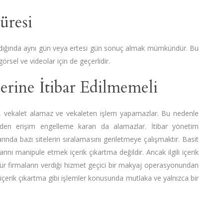
üresi
dığında aynı gün veya ertesi gün sonuç almak mümkündür. Bu
sel ve videolar için de geçerlidir.
lerine İtibar Edilmemeli
dir, vekalet alamaz ve vekaleten işlem yapamazlar. Bu nedenle
n erişim engelleme kararı da alamazlar. İtibar yönetim
rında bazı sitelerin sıralamasını geriletmeye çalışmaktır. Basit
nı manipule etmek içerik çıkartma değildir. Ancak ilgili içerik
tür firmaların verdiği hizmet geçici bir makyaj operasyonundan
çerik çıkartma gibi işlemler konusunda mutlaka ve yalnızca bir