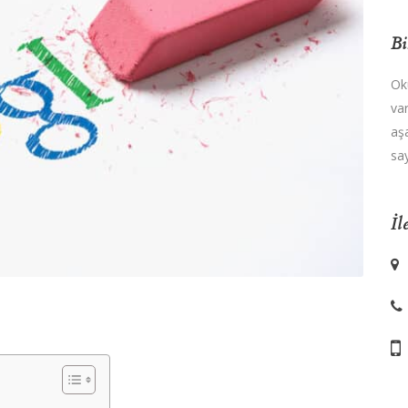
Bi
Ok
va
aş
say
İl