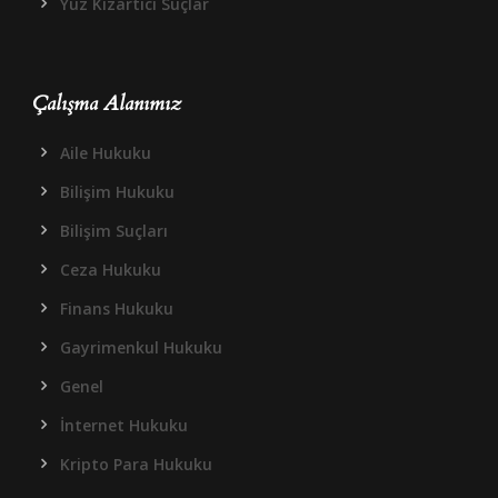
Yüz Kızartıcı Suçlar
Çalışma Alanımız
Aile Hukuku
Bilişim Hukuku
Bilişim Suçları
Ceza Hukuku
Finans Hukuku
Gayrimenkul Hukuku
Genel
İnternet Hukuku
Kripto Para Hukuku