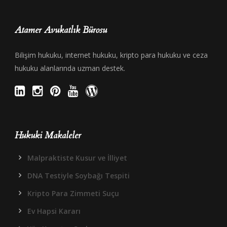
Atamer Avukatlık Bürosu
Bilişim hukuku, internet hukuku, kripto para hukuku ve ceza
hukuku alanlarında uzman destek.
Hukuki Makaleler
Malpraktiste Kusur ve İlliyet
DNA Testiyle Soybağı Tespiti
Kripto Para Zimmeti Suçu
Ev Hapsi Kararı