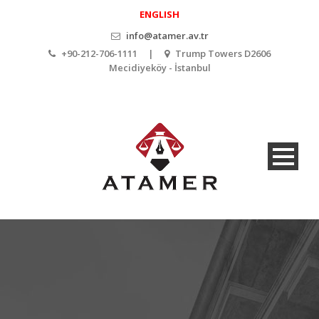
ENGLISH
info@atamer.av.tr
+90-212-706-1111 |
Trump Towers D2606
Mecidiyeköy - İstanbul