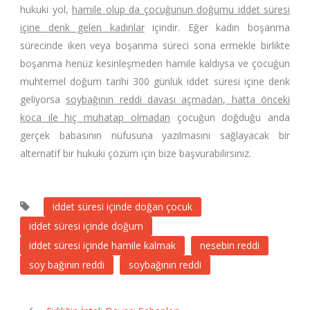
hukuki yol,
hamile olup da çocuğunun doğumu iddet süresi
içine denk gelen kadınlar
içindir. Eğer kadın boşanma
sürecinde iken veya boşanma süreci sona ermekle birlikte
boşanma henüz kesinleşmeden hamile kaldıysa ve çocuğun
muhtemel doğum tarihi 300 günlük iddet süresi içine denk
geliyorsa
soybağının reddi davası açmadan, hatta önceki
koca ile hiç muhatap olmadan
çocuğun doğduğu anda
gerçek babasının nüfusuna yazılmasını sağlayacak bir
alternatif bir hukuki çözüm için bize başvurabilirsiniz.
iddet süresi içinde doğan çocuk
iddet süresi içinde doğum
iddet süresi içinde hamile kalmak
nesebin reddi
soy bağının reddi
soybağının reddi