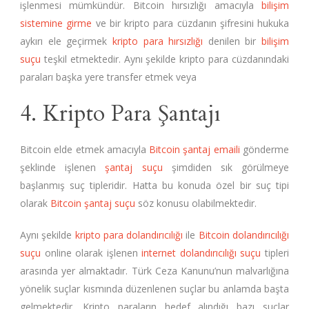
işlenmesi mümkündür. Bitcoin hırsızlığı amacıyla
bilişim
sistemine girme
ve bir kripto para cüzdanın şifresini hukuka
aykırı ele geçirmek
kripto para hırsızlığı
denilen bir
bilişim
suçu
teşkil etmektedir. Aynı şekilde kripto para cüzdanındaki
paraları başka yere transfer etmek veya
4. Kripto Para Şantajı
Bitcoin elde etmek amacıyla
Bitcoin şantaj emaili
gönderme
şeklinde işlenen
şantaj suçu
şimdiden sık görülmeye
başlanmış suç tipleridir. Hatta bu konuda özel bir suç tipi
olarak
Bitcoin şantaj suçu
söz konusu olabilmektedir.
Aynı şekilde
kripto para dolandırıcılığı
ile
Bitcoin dolandırıcılığı
suçu
online olarak işlenen
internet dolandırıcılığı suçu
tipleri
arasında yer almaktadır. Türk Ceza Kanunu’nun malvarlığına
yönelik suçlar kısmında düzenlenen suçlar bu anlamda başta
gelmektedir. Kripto paraların hedef alındığı bazı suçlar