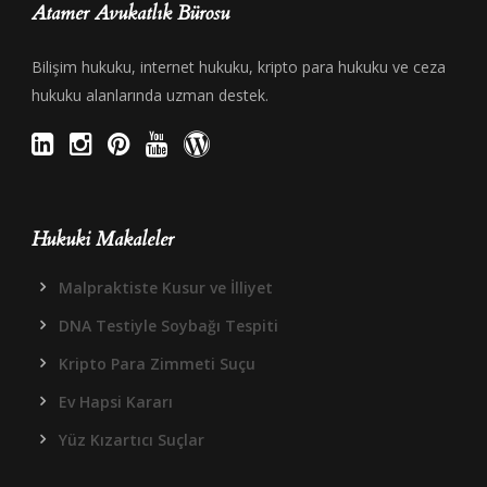
Atamer Avukatlık Bürosu
Bilişim hukuku, internet hukuku, kripto para hukuku ve ceza
hukuku alanlarında uzman destek.
Hukuki Makaleler
Malpraktiste Kusur ve İlliyet
DNA Testiyle Soybağı Tespiti
Kripto Para Zimmeti Suçu
Ev Hapsi Kararı
Yüz Kızartıcı Suçlar