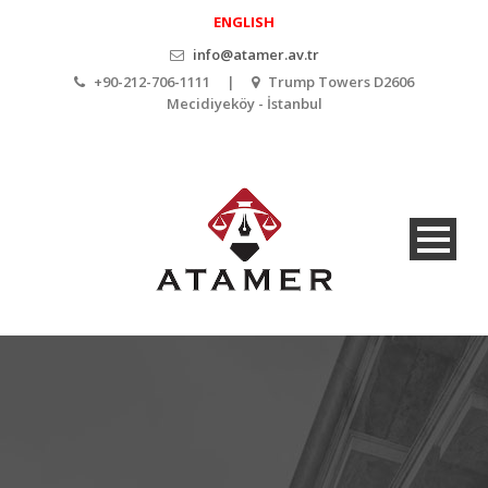
ENGLISH
info@atamer.av.tr
+90-212-706-1111 |
Trump Towers D2606
Mecidiyeköy - İstanbul