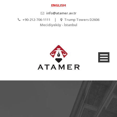
ENGLISH
info@atamer.av.tr
+90-212-706-1111 |
Trump Towers D2606
Mecidiyeköy - İstanbul