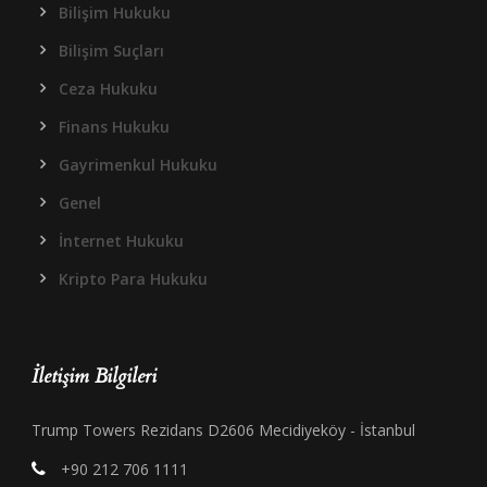
Bilişim Hukuku
Bilişim Suçları
Ceza Hukuku
Finans Hukuku
Gayrimenkul Hukuku
Genel
İnternet Hukuku
Kripto Para Hukuku
İletişim Bilgileri
Trump Towers Rezidans D2606 Mecidiyeköy - İstanbul
+90 212 706 1111