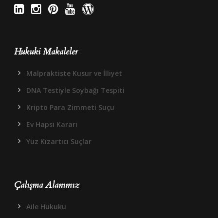
Hukuki Makaleler
Malpraktiste Kusur ve İlliyet
DNA Testiyle Soybağı Tespiti
Kripto Para Zimmeti Suçu
Ev Hapsi Kararı
Yüz Kızartıcı Suçlar
Çalışma Alanımız
Aile Hukuku